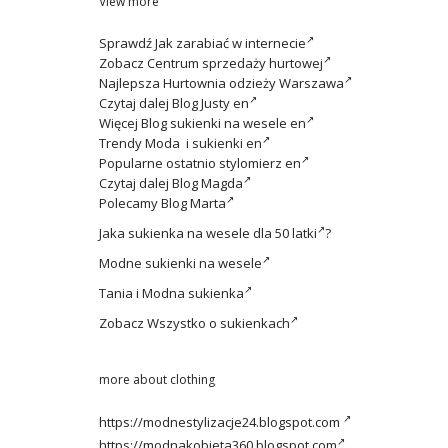
View more
Sprawdź
Jak zarabiać w internecie
Zobacz
Centrum sprzedaży hurtowej
Najlepsza
Hurtownia odzieży Warszawa
Czytaj dalej
Blog Justy en
Więcej
Blog sukienki na wesele en
Trendy
Moda i sukienki en
Popularne ostatnio
stylomierz en
Czytaj dalej
Blog Magda
Polecamy
Blog Marta
Jaka
sukienka na wesele dla 50 latki
?
Modne
sukienki na wesele
Tania i
Modna sukienka
Zobacz
Wszystko o sukienkach
more about clothing
https://modnestylizacje24.blogspot.com
https://modnakobieta360.blogspot.com