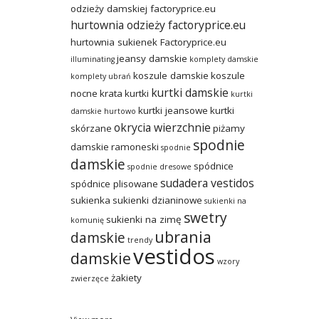
odzieży damskiej factoryprice.eu
hurtownia odzieży factoryprice.eu
hurtownia sukienek Factoryprice.eu
jeansy damskie
illuminating
komplety damskie
koszule damskie
koszule
komplety ubrań
kurtki damskie
nocne
krata
kurtki
kurtki
kurtki jeansowe
kurtki
damskie hurtowo
okrycia wierzchnie
skórzane
piżamy
spodnie
damskie
ramoneski
spodnie
damskie
spódnice
spodnie dresowe
sudadera vestidos
spódnice plisowane
sukienka
sukienki dzianinowe
sukienki na
swetry
sukienki na zimę
komunię
ubrania
damskie
trendy
vestidos
damskie
wzory
żakiety
zwierzęce