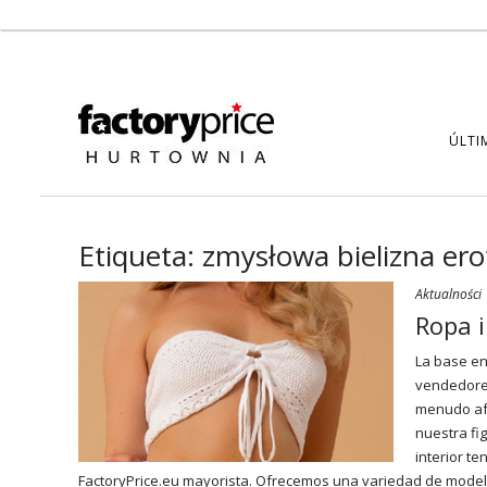
ÚLTI
Etiqueta:
zmysłowa bielizna er
Aktualności
Ropa i
La base en
vendedores
menudo afe
nuestra fig
interior te
FactoryPrice.eu
mayorista. Ofrecemos una variedad de modelos 