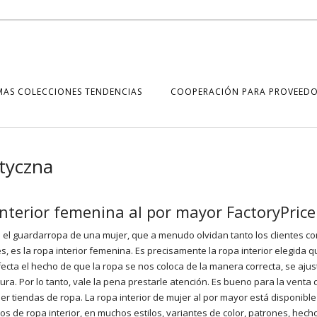
MAS COLECCIONES TENDENCIAS
COOPERACIÓN PARA PROVEEDO
otyczna
nterior femenina al por mayor FactoryPrice
 el guardarropa de una mujer, que a menudo olvidan tanto los clientes c
, es la ropa interior femenina. Es precisamente la ropa interior elegida q
cta el hecho de que la ropa se nos coloca de la manera correcta, se ajus
ura. Por lo tanto, vale la pena prestarle atención. Es bueno para la venta
ner tiendas de ropa. La ropa interior de mujer al por mayor está disponibl
de ropa interior, en muchos estilos, variantes de color, patrones, hecho