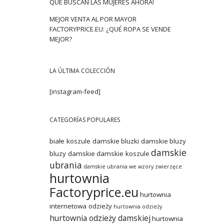
QUE BUSCAN LAS MUJERES AHORA!
MEJOR VENTA AL POR MAYOR
FACTORYPRICE.EU: ¿QUÉ ROPA SE VENDE
MEJOR?
LA ÚLTIMA COLECCIÓN
[instagram-feed]
CATEGORÍAS POPULARES
białe koszule damskie
bluzki damskie
bluzy
damskie
bluzy damskie
damskie koszule
ubrania
damskie ubrania we wzory zwierzęce
hurtownia
Factoryprice.eu
hurtownia
internetowa odzieży
hurtownia odzieży
hurtownia odzieży damskiej
hurtownia