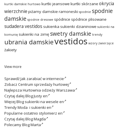
okrycia
kurtki jeansowe
kurtki skórzane
kurtki damskie hurtowo
spodnie
wierzchnie
piżamy damskie
ramoneski
spodnie
damskie
spódnice
spódnice plisowane
spodnie dresowe
sudadera vestidos
sukienka
sukienki dzianinowe
sukienki na
swetry damskie
sukienki na zimę
komunię
trendy
vestidos
ubrania damskie
wzory zwierzęce
żakiety
View more
Sprawdź
Jak zarabiać w internecie
Zobacz
Centrum sprzedaży hurtowej
Najlepsza
Hurtownia odzieży Warszawa
Czytaj dalej
Blog Justy en
Więcej
Blog sukienki na wesele en
Trendy
Moda i sukienki en
Popularne ostatnio
stylomierz en
Czytaj dalej
Blog Magda
Polecamy
Blog Marta