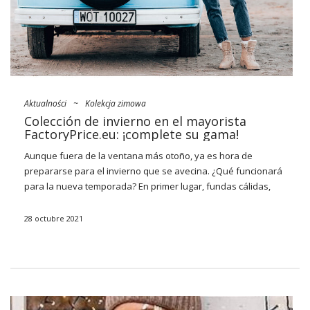
Aktualności
~
Kolekcja zimowa
Colección de invierno en el mayorista
FactoryPrice.eu: ¡complete su gama!
Aunque fuera de la ventana más otoño, ya es hora de
prepararse para el invierno que se avecina. ¿Qué funcionará
para la nueva temporada? En primer lugar, fundas cálidas,
conjuntos de punto y
vestidos
, así como colchas de lana
gigantes, que reemplazarán a más de un abrigo de invierno.
28 octubre 2021
Además, tampoco pueden faltar botines en la suela del
tractor, chales gigantes o guantes de ópera hasta el codo.
Vea lo que nuestro tiene para ofrecer
nueva colección de
invierno al por mayor
¡y elige los bestsellers más de moda!
Nuevas tendencias para el invierno