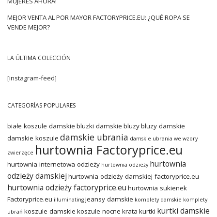
MUJERES AHORA!
MEJOR VENTA AL POR MAYOR FACTORYPRICE.EU: ¿QUÉ ROPA SE
VENDE MEJOR?
LA ÚLTIMA COLECCIÓN
[instagram-feed]
CATEGORÍAS POPULARES
białe koszule damskie
bluzki damskie
bluzy
bluzy damskie
damskie ubrania
damskie koszule
damskie ubrania we wzory
hurtownia Factoryprice.eu
zwierzęce
hurtownia
hurtownia internetowa odzieży
hurtownia odzieży
odzieży damskiej
hurtownia odzieży damskiej factoryprice.eu
hurtownia odzieży factoryprice.eu
hurtownia sukienek
Factoryprice.eu
jeansy damskie
illuminating
komplety damskie
komplety
kurtki damskie
koszule damskie
koszule nocne
krata
kurtki
ubrań