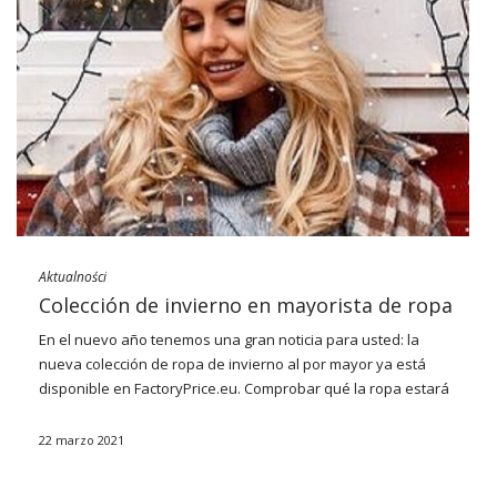
2021/2022: ¿de qué abastecerse?
Después de un par de temporadas de caminar con ropa
cómoda y holgada y de ponernos soluciones prácticas y
básicas, en el invierno de 2021 volvemos a los experimentos
de moda. No es de extrañar, entonces, que
colección de ropa
de invierno al por mayor
Además de lana, chales gigantes …
Aktualności
Colección de invierno en mayorista de ropa
En el nuevo año tenemos una gran noticia para usted: la
nueva colección de ropa de invierno al por mayor ya está
disponible en
FactoryPrice.eu
. Comprobar qué
la ropa estará
de moda este invierno y qué tendencias serán populares en
el año en curso.
22 marzo 2021
El material es importante