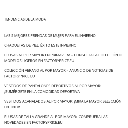
Al elegir ropa para el invierno, se debe prestar especial
atención al material; en climas fríos, debe proporcionarnos
comodidad térmica. Por lo tanto, los materiales naturales pero
TENDENCIAS DE LA MODA
cálidos como la lana, el angora o la cachemira están ansiosos
por elegir. El algodón natural, suave y agradable al tacto goza
de gran popularidad. La vista, a su vez, se siente atraída por
LAS 5 MEJORES PRENDAS DE MUJER PARA EL INVIERNO
la ropa de gamuza, terciopelo y cuero. Vale la pena prestar
CHAQUETAS DE PIEL: ÉXITO ESTE INVIERNO
atención a la decoración del material. Puede ser melange,
cortar con hilo brillante, acanalado, con recortes calados o un
BLUSAS AL POR MAYOR EN PRIMAVERA – CONSULTA LA COLECCIÓN DE
patrón de trenza. Son interesantes las prendas que
MODELOS LIGEROS EN FACTORYPRICE.EU
combinan …
COLECCIÓN VERANO AL POR MAYOR – ANUNCIO DE NOTICIAS DE
FACTORYPRICE.EU
VESTIDOS DE PANTALONES DEPORTIVOS AL POR MAYOR:
¡SUMÉRGETE EN LA COMODIDAD DEPORTIVA!
VESTIDOS ACANALADOS AL POR MAYOR: ¡MIRA LA MAYOR SELECCIÓN
EN LÍNEA!
BLUSAS DE TALLA GRANDE AL POR MAYOR: ¡COMPRUEBA LAS
NOVEDADES EN FACTORYPRICE.EU!