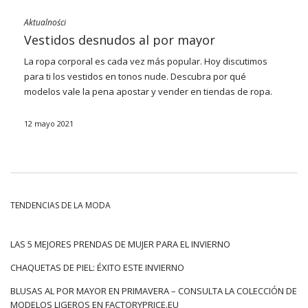
Aktualności
Vestidos desnudos al por mayor
La ropa corporal es cada vez más popular. Hoy discutimos
para ti los
vestidos
en tonos nude. Descubra por qué
modelos vale la pena apostar y vender en tiendas de ropa.
Echa un vistazo a lo que los vestidos desnudos tienen en
stock al por mayor FactoryPrice.eu
12 mayo 2021
¿Desnuda o qué?
La ropa en color nude está ganando cada vez más
popularidad. Se dice que este es otro tono que se puede
incluir en la paleta de colores de la ropa base. La ropa en
TENDENCIAS DE LA MODA
color nude se está convirtiendo cada vez más en un elemento
imprescindible en el guardarropa de una mujer. Jeans, bodies,
camisas y vestidos nude ya son indispensables. ¿Por qué
LAS 5 MEJORES PRENDAS DE MUJER PARA EL INVIERNO
este tono ganó tanta popularidad? ¿En qué se basa su
CHAQUETAS DE PIEL: ÉXITO ESTE INVIERNO
fenómeno? ¿Qué es lo más fascinante de la sombra
desnuda? Que es un color diferente para cada uno. ¿Cómo es
BLUSAS AL POR MAYOR EN PRIMAVERA – CONSULTA LA COLECCIÓN DE
posible? El desnudo está destinado a …
MODELOS LIGEROS EN FACTORYPRICE.EU