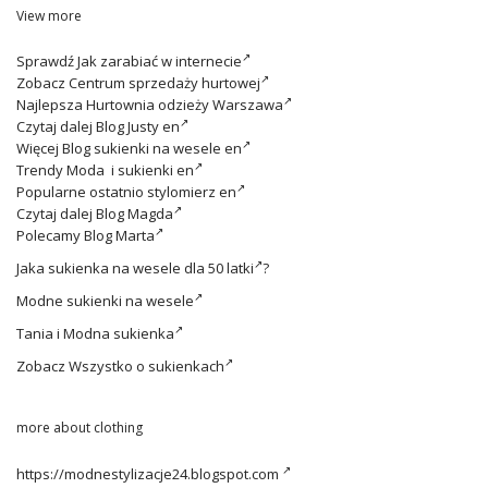
View more
Sprawdź
Jak zarabiać w internecie
Zobacz
Centrum sprzedaży hurtowej
Najlepsza
Hurtownia odzieży Warszawa
Czytaj dalej
Blog Justy en
Więcej
Blog sukienki na wesele en
Trendy
Moda i sukienki en
Popularne ostatnio
stylomierz en
Czytaj dalej
Blog Magda
Polecamy
Blog Marta
Jaka
sukienka na wesele dla 50 latki
?
Modne
sukienki na wesele
Tania i
Modna sukienka
Zobacz
Wszystko o sukienkach
more about clothing
https://modnestylizacje24.blogspot.com