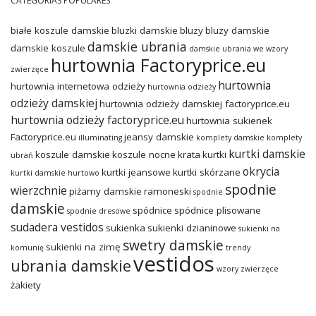
CATEGORÍAS POPULARES
białe koszule damskie
bluzki damskie
bluzy
bluzy damskie
damskie ubrania
damskie koszule
damskie ubrania we wzory
hurtownia Factoryprice.eu
zwierzęce
hurtownia
hurtownia internetowa odzieży
hurtownia odzieży
odzieży damskiej
hurtownia odzieży damskiej factoryprice.eu
hurtownia odzieży factoryprice.eu
hurtownia sukienek
Factoryprice.eu
jeansy damskie
illuminating
komplety damskie
komplety
kurtki damskie
koszule damskie
koszule nocne
krata
kurtki
ubrań
okrycia
kurtki jeansowe
kurtki skórzane
kurtki damskie hurtowo
spodnie
wierzchnie
piżamy damskie
ramoneski
spodnie
damskie
spódnice
spódnice plisowane
spodnie dresowe
sudadera vestidos
sukienka
sukienki dzianinowe
sukienki na
swetry damskie
sukienki na zimę
komunię
trendy
vestidos
ubrania damskie
wzory zwierzęce
żakiety