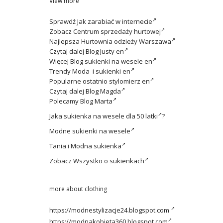
View more
Sprawdź
Jak zarabiać w internecie
Zobacz
Centrum sprzedaży hurtowej
Najlepsza
Hurtownia odzieży Warszawa
Czytaj dalej
Blog Justy en
Więcej
Blog sukienki na wesele en
Trendy
Moda i sukienki en
Popularne ostatnio
stylomierz en
Czytaj dalej
Blog Magda
Polecamy
Blog Marta
Jaka
sukienka na wesele dla 50 latki
?
Modne
sukienki na wesele
Tania i
Modna sukienka
Zobacz
Wszystko o sukienkach
more about clothing
https://modnestylizacje24.blogspot.com
https://modnakobieta360.blogspot.com