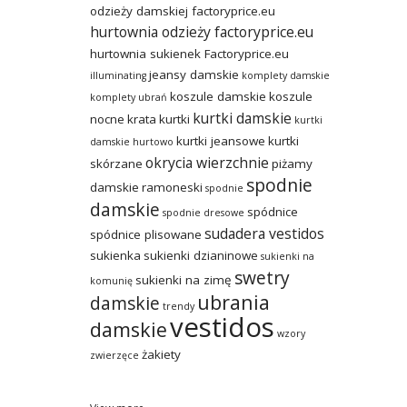
odzieży damskiej factoryprice.eu
hurtownia odzieży factoryprice.eu
hurtownia sukienek Factoryprice.eu
jeansy damskie
illuminating
komplety damskie
koszule damskie
koszule
komplety ubrań
kurtki damskie
nocne
krata
kurtki
kurtki
kurtki jeansowe
kurtki
damskie hurtowo
okrycia wierzchnie
skórzane
piżamy
spodnie
damskie
ramoneski
spodnie
damskie
spódnice
spodnie dresowe
sudadera vestidos
spódnice plisowane
sukienka
sukienki dzianinowe
sukienki na
swetry
sukienki na zimę
komunię
ubrania
damskie
trendy
vestidos
damskie
wzory
żakiety
zwierzęce