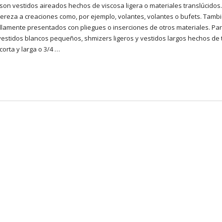
 son
vestidos
aireados hechos de viscosa ligera o materiales translúcidos
za a creaciones como, por ejemplo, volantes, volantes o bufets. Tambi
ellamente presentados con pliegues o inserciones de otros materiales. Par
stidos blancos pequeños, shmizers ligeros y vestidos largos hechos de t
orta y larga o 3/4 …