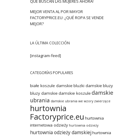
QUE BUSCAN LAS MUJERES AHORA!
MEJOR VENTA AL POR MAYOR
FACTORYPRICE.EU: ¿QUÉ ROPA SE VENDE
MEJOR?
LA ÚLTIMA COLECCIÓN
[instagram-feed]
CATEGORÍAS POPULARES
białe koszule damskie
bluzki damskie
bluzy
damskie
bluzy damskie
damskie koszule
ubrania
damskie ubrania we wzory zwierzęce
hurtownia
Factoryprice.eu
hurtownia
internetowa odzieży
hurtownia odzieży
hurtownia odzieży damskiej
hurtownia