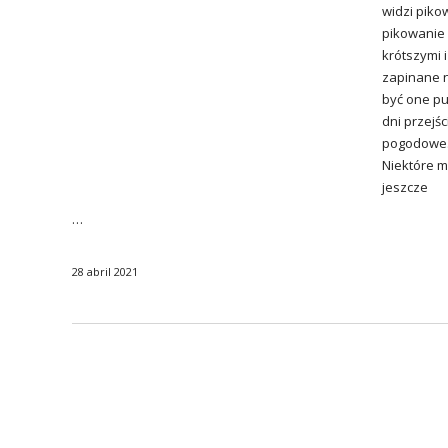
widzi piko
pikowanie 
krótszymi 
zapinane n
być one pu
dni przejś
pogodowe. 
Niektóre m
jeszcze
…
28 abril 2021