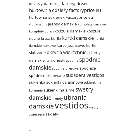
odzieży damskiej factoryprice.eu
hurtownia odzieży factoryprice.eu
hurtownia sukienek Factoryprice.eu
jeansy damskie
illuminating
komplety damskie
koszule damskie
koszule
komplety ubrań
kurtki damskie
nocne
krata
kurtki
kurtki
kurtki jeansowe
kurtki
damskie hurtowo
okrycia wierzchnie
skórzane
piżamy
spodnie
damskie
ramoneski
spodnie
damskie
spódnice
spodnie dresowe
sudadera vestidos
spódnice plisowane
sukienka
sukienki dzianinowe
sukienki na
swetry
sukienki na zimę
komunię
ubrania
damskie
trendy
vestidos
damskie
wzory
żakiety
zwierzęce