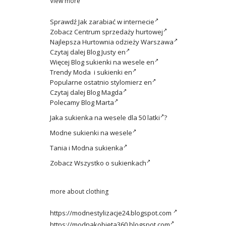
View more
Sprawdź
Jak zarabiać w internecie
Zobacz
Centrum sprzedaży hurtowej
Najlepsza
Hurtownia odzieży Warszawa
Czytaj dalej
Blog Justy en
Więcej
Blog sukienki na wesele en
Trendy
Moda i sukienki en
Popularne ostatnio
stylomierz en
Czytaj dalej
Blog Magda
Polecamy
Blog Marta
Jaka
sukienka na wesele dla 50 latki
?
Modne
sukienki na wesele
Tania i
Modna sukienka
Zobacz
Wszystko o sukienkach
more about clothing
https://modnestylizacje24.blogspot.com
https://modnakobieta360.blogspot.com