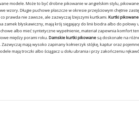
wane modele. Może to być drobne pikowanie w angielskim stylu, pikowane
we wzory. Długie puchowe płaszcze w okresie przejściowym chętnie zast
i co prawda nie zawsze, ale zazwyczaj lżejszymi kurtkami.
Kurtki pikowane
a zamek błyskawiczny, mają krój sięgający do linii biodra albo do połowy
chowe albo mieć syntetyczne wypełnienie, materiał zapewnia komfort te
ciowe między porami roku.
Damskie kurtki pikowane
są doskonałe na różn
Zazwyczaj mają wysoko zapinany kołnierzyk stójkę, kaptur oraz pojemne
odele mają troczki albo ściągacz u dołu ubrania i przy zakończeniu rękaw