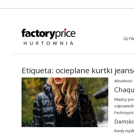
ÚLTI
Etiqueta:
ocieplane kurtki jean
Aktualności
Chaqu
Między por
odpowiedni
Factorypri
Damski
Kiedy myśl