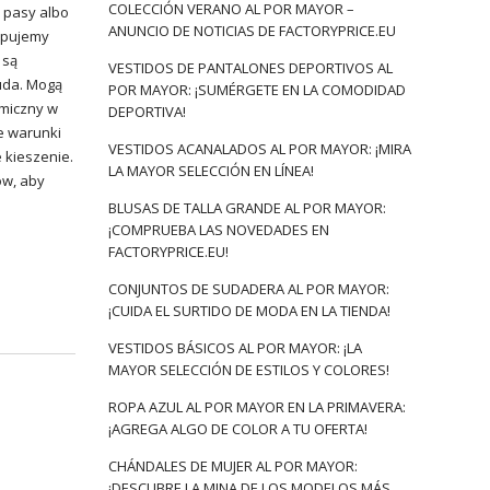
COLECCIÓN VERANO AL POR MAYOR –
 pasy albo
ANUNCIO DE NOTICIAS DE FACTORYPRICE.EU
ępujemy
są
VESTIDOS DE PANTALONES DEPORTIVOS AL
 uda. Mogą
POR MAYOR: ¡SUMÉRGETE EN LA COMODIDAD
rmiczny w
DEPORTIVA!
e warunki
VESTIDOS ACANALADOS AL POR MAYOR: ¡MIRA
 kieszenie.
LA MAYOR SELECCIÓN EN LÍNEA!
ów, aby
BLUSAS DE TALLA GRANDE AL POR MAYOR:
¡COMPRUEBA LAS NOVEDADES EN
FACTORYPRICE.EU!
CONJUNTOS DE SUDADERA AL POR MAYOR:
¡CUIDA EL SURTIDO DE MODA EN LA TIENDA!
VESTIDOS BÁSICOS AL POR MAYOR: ¡LA
MAYOR SELECCIÓN DE ESTILOS Y COLORES!
ROPA AZUL AL POR MAYOR EN LA PRIMAVERA:
¡AGREGA ALGO DE COLOR A TU OFERTA!
CHÁNDALES DE MUJER AL POR MAYOR:
¡DESCUBRE LA MINA DE LOS MODELOS MÁS