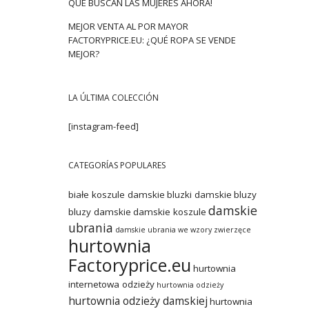
QUE BUSCAN LAS MUJERES AHORA!
MEJOR VENTA AL POR MAYOR
FACTORYPRICE.EU: ¿QUÉ ROPA SE VENDE
MEJOR?
LA ÚLTIMA COLECCIÓN
[instagram-feed]
CATEGORÍAS POPULARES
białe koszule damskie
bluzki damskie
bluzy
damskie
bluzy damskie
damskie koszule
ubrania
damskie ubrania we wzory zwierzęce
hurtownia
Factoryprice.eu
hurtownia
internetowa odzieży
hurtownia odzieży
hurtownia odzieży damskiej
hurtownia