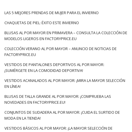
Las tendencias más populares
para el verano de este año: ¿cuál
LAS 5 MEJORES PRENDAS DE MUJER PARA EL INVIERNO
será el precio?
CHAQUETAS DE PIEL: ÉXITO ESTE INVIERNO
Colección Verano 2022 en línea al por mayor
, podobnie jak ta
BLUSAS AL POR MAYOR EN PRIMAVERA – CONSULTA LA COLECCIÓN DE
na wiosnę, to ukłon w stronę klasyki, zmiksowanej z
MODELOS LIGEROS EN FACTORYPRICE.EU
nowoczesnością. Dużo w niej energetycznych odcieni,
COLECCIÓN VERANO AL POR MAYOR – ANUNCIO DE NOTICIAS DE
strukturalnych tkanin, a także zdobień, które z pewnością
FACTORYPRICE.EU
staną się jednym ze znaków rozpoznawczych sezonu. Nie
zabraknie tu …
VESTIDOS DE PANTALONES DEPORTIVOS AL POR MAYOR:
¡SUMÉRGETE EN LA COMODIDAD DEPORTIVA!
VESTIDOS ACANALADOS AL POR MAYOR: ¡MIRA LA MAYOR SELECCIÓN
EN LÍNEA!
BLUSAS DE TALLA GRANDE AL POR MAYOR: ¡COMPRUEBA LAS
NOVEDADES EN FACTORYPRICE.EU!
CONJUNTOS DE SUDADERA AL POR MAYOR: ¡CUIDA EL SURTIDO DE
MODA EN LA TIENDA!
VESTIDOS BÁSICOS AL POR MAYOR: ¡LA MAYOR SELECCIÓN DE