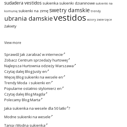
sudadera vestidos
sukienka
sukienki dzianinowe
sukienki na
swetry damskie
sukienki na zimę
komunię
trendy
vestidos
ubrania damskie
wzory zwierzęce
żakiety
View more
Sprawdź
Jak zarabiać w internecie
Zobacz
Centrum sprzedaży hurtowej
Najlepsza
Hurtownia odzieży Warszawa
Czytaj dalej
Blog Justy en
Więcej
Blog sukienki na wesele en
Trendy
Moda i sukienki en
Popularne ostatnio
stylomierz en
Czytaj dalej
Blog Magda
Polecamy
Blog Marta
Jaka
sukienka na wesele dla 50 latki
?
Modne
sukienki na wesele
Tania i
Modna sukienka