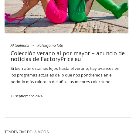
Aktualności
~
Kolekcja na lato
Colección verano al por mayor – anuncio de
noticias de FactoryPrice.eu
Si bien aún estamos lejos hasta el verano, hay avances en
los programas actuales de lo que nos pondremos en el
período más caluroso del año. Las mejores colecciones
gobiernan principalmente
vestidos
aireados y
semitransparentes en un estilo antiguo, brallets que se usan
12 septiembre 2024
en lugar de tops y conjuntos casuales (con falda o pantalones
cortos). Tampoco funcionará sin tejidos de punto, flecos y la
omnipresente rejilla de guinga. Mira lo que será el nuestro
nueva colección verano 2022 al por mayor
FactoryPrice.eu
¡y
prepárate para ellos frente a los demás!
TENDENCIAS DE LA MODA