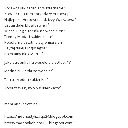
Sprawdź
Jak zarabiać w internecie
Zobacz
Centrum sprzedaży hurtowej
Najlepsza
Hurtownia odzieży Warszawa
Czytaj dalej
Blog Justy en
Więcej
Blog sukienki na wesele en
Trendy
Moda i sukienki en
Popularne ostatnio
stylomierz en
Czytaj dalej
Blog Magda
Polecamy
Blog Marta
Jaka
sukienka na wesele dla 50 latki
?
Modne
sukienki na wesele
Tania i
Modna sukienka
Zobacz
Wszystko o sukienkach
more about clothing
https://modnestylizacje24.blogspot.com
https://modnakobieta360.blogspot.com