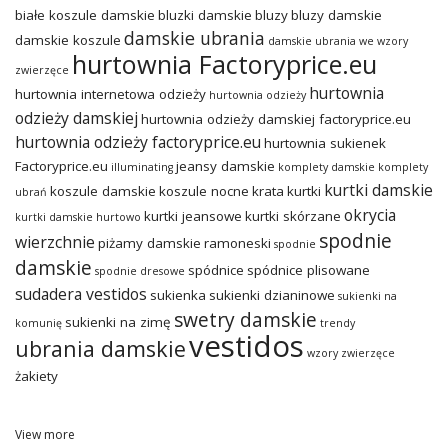
białe koszule damskie
bluzki damskie
bluzy
bluzy damskie
damskie ubrania
damskie koszule
damskie ubrania we wzory
hurtownia Factoryprice.eu
zwierzęce
hurtownia
hurtownia internetowa odzieży
hurtownia odzieży
odzieży damskiej
hurtownia odzieży damskiej factoryprice.eu
hurtownia odzieży factoryprice.eu
hurtownia sukienek
Factoryprice.eu
jeansy damskie
illuminating
komplety damskie
komplety
kurtki damskie
koszule damskie
koszule nocne
krata
kurtki
ubrań
okrycia
kurtki jeansowe
kurtki skórzane
kurtki damskie hurtowo
spodnie
wierzchnie
piżamy damskie
ramoneski
spodnie
damskie
spódnice
spódnice plisowane
spodnie dresowe
sudadera vestidos
sukienka
sukienki dzianinowe
sukienki na
swetry damskie
sukienki na zimę
komunię
trendy
vestidos
ubrania damskie
wzory zwierzęce
żakiety
View more