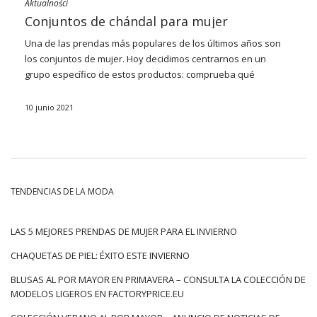
Aktualności
Conjuntos de chándal para mujer
Una de las prendas más populares de los últimos años son
los conjuntos de mujer. Hoy decidimos centrarnos en un
grupo específico de estos productos: comprueba qué
sudaderas para mujer vale la pena comprar. Sugerimos qué
modelos elegir para lucir a la moda y sentirse cómodo.
10 junio 2021
¿Por qué apostar por sudaderas de mujer?
La popularidad de los conjuntos de mujer crece todo el
tiempo. Esto no nos sorprende: estas elegantes
combinaciones de ropa son casi una receta preparada para
TENDENCIAS DE LA MODA
el estilo. Simplemente agrégueles solo accesorios y tenemos
un conjunto listo. En el último año, todos, sin importar el sexo,
la edad o la forma de vestirse, comenzaron a prestar más
LAS 5 MEJORES PRENDAS DE MUJER PARA EL INVIERNO
atención a la comodidad de uso. Los modelos de ropa de
CHAQUETAS DE PIEL: ÉXITO ESTE INVIERNO
chándal han ganado significativamente en popularidad. Cada
vez más personas analizan la composición del material;
BLUSAS AL POR MAYOR EN PRIMAVERA – CONSULTA LA COLECCIÓN DE
estamos cada vez más dispuestos a centrarnos en el algodón
MODELOS LIGEROS EN FACTORYPRICE.EU
natural, suave y …