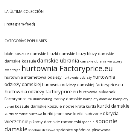
LA ÚLTIMA COLECCIÓN
[instagram-feed]
CATEGORÍAS POPULARES
białe koszule damskie
bluzki damskie
bluzy
bluzy damskie
damskie ubrania
damskie koszule
damskie ubrania we wzory
hurtownia Factoryprice.eu
zwierzęce
hurtownia
hurtownia internetowa odzieży
hurtownia odzieży
odzieży damskiej
hurtownia odzieży damskiej factoryprice.eu
hurtownia odzieży factoryprice.eu
hurtownia sukienek
Factoryprice.eu
jeansy damskie
illuminating
komplety damskie
komplety
kurtki damskie
koszule damskie
koszule nocne
krata
kurtki
ubrań
okrycia
kurtki jeansowe
kurtki skórzane
kurtki damskie hurtowo
spodnie
wierzchnie
piżamy damskie
ramoneski
spodnie
damskie
spódnice
spódnice plisowane
spodnie dresowe