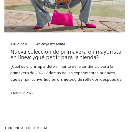
Aktualności
~
Kolekcja wiosenna
Nueva colección de primavera en mayorista
en línea: ¿qué pedir para la tienda?
¿Cuál es el principal determinante de la tendencia para la
primavera de 2022? Además de los experimentos audaces
que se han convertido en un método de reflexión después de
meses de trabajo remoto, buscaremos soluciones clásicas,
básicas inmortales, así como originales y algo cursis de la
1 febrero 2022
década de 2000. Vea cuáles son nuestras ofertas
colección
de primavera en línea al por mayor FactoryPrice.eu
¡y
abastecerse de los artículos imprescindibles más importantes
de esta temporada!
TENDENCIAS DE LA MODA
Tendencias para la primavera de