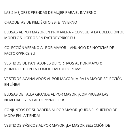
2022: ¿qué funcionará?
LAS 5 MEJORES PRENDAS DE MUJER PARA EL INVIERNO
En primavera, nos olvidamos de los acogedores conjuntos
casuales y volvemos a los patios de recreo de moda: forma y
CHAQUETAS DE PIEL: ÉXITO ESTE INVIERNO
color.
Colección de primavera de moda en línea mayorista
BLUSAS AL POR MAYOR EN PRIMAVERA – CONSULTA LA COLECCIÓN DE
zatem pełna jest retro fasonów i zdobień, a także wzorów
MODELOS LIGEROS EN FACTORYPRICE.EU
rodem z lat 60./70, które będą ożywiały niemal każde
zestawienie, niezależnie od okazji. Jakie są must haves tego
COLECCIÓN VERANO AL POR MAYOR – ANUNCIO DE NOTICIAS DE
FACTORYPRICE.EU
sezonu? Przejściowe
płaszcze
do kostek o szlafrokowym
kroju, marszczone
koszule
…
VESTIDOS DE PANTALONES DEPORTIVOS AL POR MAYOR:
¡SUMÉRGETE EN LA COMODIDAD DEPORTIVA!
VESTIDOS ACANALADOS AL POR MAYOR: ¡MIRA LA MAYOR SELECCIÓN
EN LÍNEA!
BLUSAS DE TALLA GRANDE AL POR MAYOR: ¡COMPRUEBA LAS
NOVEDADES EN FACTORYPRICE.EU!
CONJUNTOS DE SUDADERA AL POR MAYOR: ¡CUIDA EL SURTIDO DE
MODA EN LA TIENDA!
VESTIDOS BÁSICOS AL POR MAYOR: ¡LA MAYOR SELECCIÓN DE