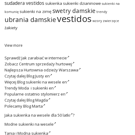
sudadera vestidos
sukienka
sukienki dzianinowe
sukienki na
swetry damskie
sukienki na zimę
komunię
trendy
vestidos
ubrania damskie
wzory zwierzęce
żakiety
View more
Sprawdź
Jak zarabiać w internecie
Zobacz
Centrum sprzedaży hurtowej
Najlepsza
Hurtownia odzieży Warszawa
Czytaj dalej
Blog Justy en
Więcej
Blog sukienki na wesele en
Trendy
Moda i sukienki en
Popularne ostatnio
stylomierz en
Czytaj dalej
Blog Magda
Polecamy
Blog Marta
Jaka
sukienka na wesele dla 50 latki
?
Modne
sukienki na wesele
Tania i
Modna sukienka