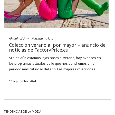
Aktualności
~
Kolekcja na lato
Colección verano al por mayor – anuncio de
noticias de FactoryPrice.eu
Si bien aún estamos lejos hasta el verano, hay avances en
los programas actuales de lo que nos pondremos en el
período más caluroso del año. Las mejores colecciones
gobiernan principalmente
vestidos
aireados y
semitransparentes en un estilo antiguo, brallets que se usan
12 septiembre 2024
en lugar de tops y conjuntos casuales (con falda o pantalones
cortos). Tampoco funcionará sin tejidos de punto, flecos y la
omnipresente rejilla de guinga. Mira lo que será el nuestro
nueva colección verano 2022 al por mayor
FactoryPrice.eu
¡y
prepárate para ellos frente a los demás!
TENDENCIAS DE LA MODA