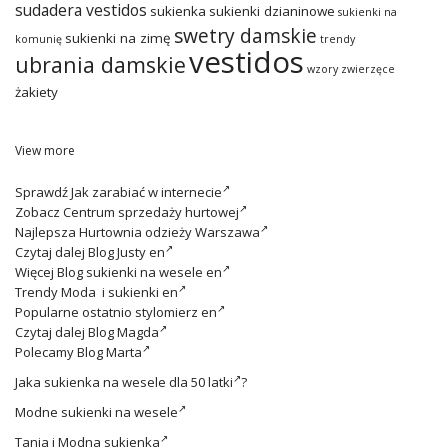
sudadera vestidos
sukienka
sukienki dzianinowe
sukienki na
swetry damskie
sukienki na zimę
komunię
trendy
vestidos
ubrania damskie
wzory zwierzęce
żakiety
View more
Sprawdź
Jak zarabiać w internecie
Zobacz
Centrum sprzedaży hurtowej
Najlepsza
Hurtownia odzieży Warszawa
Czytaj dalej
Blog Justy en
Więcej
Blog sukienki na wesele en
Trendy
Moda i sukienki en
Popularne ostatnio
stylomierz en
Czytaj dalej
Blog Magda
Polecamy
Blog Marta
Jaka
sukienka na wesele dla 50 latki
?
Modne
sukienki na wesele
Tania i
Modna sukienka