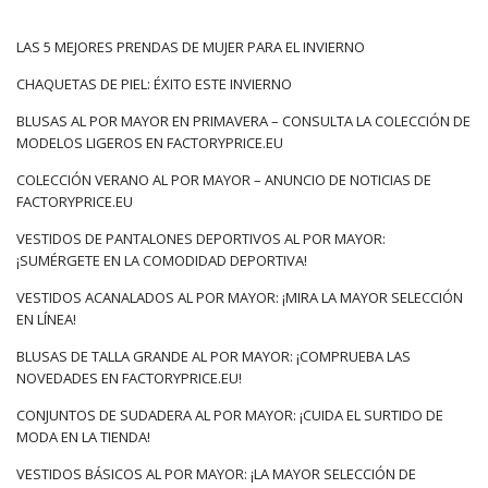
Las tendencias más populares
para el verano de este año: ¿cuál
LAS 5 MEJORES PRENDAS DE MUJER PARA EL INVIERNO
será el precio?
CHAQUETAS DE PIEL: ÉXITO ESTE INVIERNO
Colección Verano 2022 en línea al por mayor
, podobnie jak ta
BLUSAS AL POR MAYOR EN PRIMAVERA – CONSULTA LA COLECCIÓN DE
na wiosnę, to ukłon w stronę klasyki, zmiksowanej z
MODELOS LIGEROS EN FACTORYPRICE.EU
nowoczesnością. Dużo w niej energetycznych odcieni,
COLECCIÓN VERANO AL POR MAYOR – ANUNCIO DE NOTICIAS DE
strukturalnych tkanin, a także zdobień, które z pewnością
FACTORYPRICE.EU
staną się jednym ze znaków rozpoznawczych sezonu. Nie
zabraknie tu …
VESTIDOS DE PANTALONES DEPORTIVOS AL POR MAYOR:
¡SUMÉRGETE EN LA COMODIDAD DEPORTIVA!
VESTIDOS ACANALADOS AL POR MAYOR: ¡MIRA LA MAYOR SELECCIÓN
EN LÍNEA!
BLUSAS DE TALLA GRANDE AL POR MAYOR: ¡COMPRUEBA LAS
NOVEDADES EN FACTORYPRICE.EU!
CONJUNTOS DE SUDADERA AL POR MAYOR: ¡CUIDA EL SURTIDO DE
MODA EN LA TIENDA!
VESTIDOS BÁSICOS AL POR MAYOR: ¡LA MAYOR SELECCIÓN DE