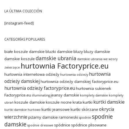
LA ÚLTIMA COLECCIÓN
[instagram-feed]
CATEGORÍAS POPULARES
białe koszule damskie
bluzki damskie
bluzy
bluzy damskie
damskie ubrania
damskie koszule
damskie ubrania we wzory
hurtownia Factoryprice.eu
zwierzęce
hurtownia
hurtownia internetowa odzieży
hurtownia odzieży
odzieży damskiej
hurtownia odzieży damskiej factoryprice.eu
hurtownia odzieży factoryprice.eu
hurtownia sukienek
Factoryprice.eu
jeansy damskie
illuminating
komplety damskie
komplety
kurtki damskie
koszule damskie
koszule nocne
krata
kurtki
ubrań
okrycia
kurtki jeansowe
kurtki skórzane
kurtki damskie hurtowo
spodnie
wierzchnie
piżamy damskie
ramoneski
spodnie
damskie
spódnice
spódnice plisowane
spodnie dresowe