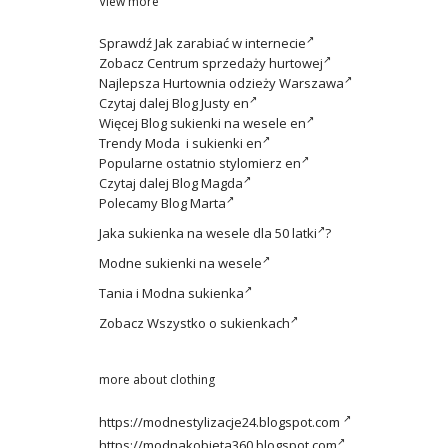
View more
Sprawdź
Jak zarabiać w internecie
Zobacz
Centrum sprzedaży hurtowej
Najlepsza
Hurtownia odzieży Warszawa
Czytaj dalej
Blog Justy en
Więcej
Blog sukienki na wesele en
Trendy
Moda i sukienki en
Popularne ostatnio
stylomierz en
Czytaj dalej
Blog Magda
Polecamy
Blog Marta
Jaka
sukienka na wesele dla 50 latki
?
Modne
sukienki na wesele
Tania i
Modna sukienka
Zobacz
Wszystko o sukienkach
more about clothing
https://modnestylizacje24.blogspot.com
https://modnakobieta360.blogspot.com