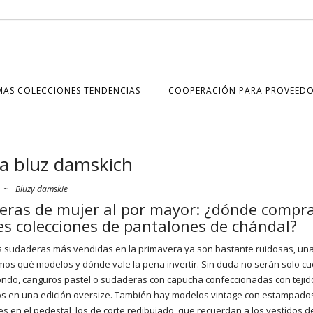
MAS COLECCIONES TENDENCIAS
COOPERACIÓN PARA PROVEEDO
a bluz damskich
~
Bluzy damskie
eras de mujer al por mayor: ¿dónde compra
s colecciones de pantalones de chándal?
 sudaderas más vendidas en la primavera ya son bastante ruidosas, un
mos qué modelos y dónde vale la pena invertir. Sin duda no serán solo cu
ondo, canguros pastel o sudaderas con capucha confeccionadas con tejid
s en una edición oversize. También hay modelos vintage con estampado
es en el pedestal, los de corte redibujado, que recuerdan a los
vestidos
de