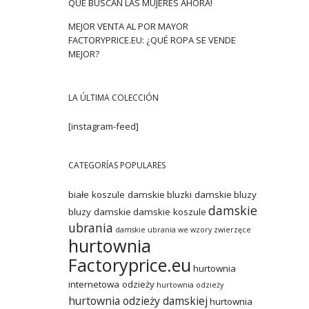
QUE BUSCAN LAS MUJERES AHORA!
MEJOR VENTA AL POR MAYOR
FACTORYPRICE.EU: ¿QUÉ ROPA SE VENDE
MEJOR?
LA ÚLTIMA COLECCIÓN
[instagram-feed]
CATEGORÍAS POPULARES
białe koszule damskie
bluzki damskie
bluzy
damskie
bluzy damskie
damskie koszule
ubrania
damskie ubrania we wzory zwierzęce
hurtownia
Factoryprice.eu
hurtownia
internetowa odzieży
hurtownia odzieży
hurtownia odzieży damskiej
hurtownia