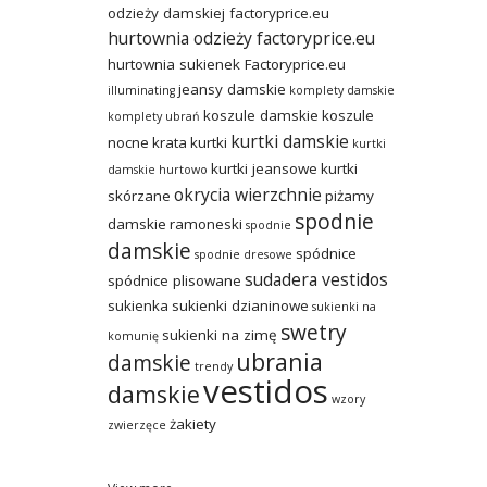
odzieży damskiej factoryprice.eu
hurtownia odzieży factoryprice.eu
hurtownia sukienek Factoryprice.eu
jeansy damskie
illuminating
komplety damskie
koszule damskie
koszule
komplety ubrań
kurtki damskie
nocne
krata
kurtki
kurtki
kurtki jeansowe
kurtki
damskie hurtowo
okrycia wierzchnie
skórzane
piżamy
spodnie
damskie
ramoneski
spodnie
damskie
spódnice
spodnie dresowe
sudadera vestidos
spódnice plisowane
sukienka
sukienki dzianinowe
sukienki na
swetry
sukienki na zimę
komunię
ubrania
damskie
trendy
vestidos
damskie
wzory
żakiety
zwierzęce