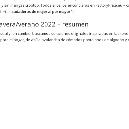
 y sin mangas croptop. Todos ellos los encontrarás en
FactoryPrice.eu
– c
ofertas
sudaderas de mujer al por mayor
¡!
mavera/verano 2022 – resumen
sual y, en cambio, buscamos soluciones originales inspiradas en las tend
ara el hogar, de ahí la avalancha de cómodos pantalones de algodón y 