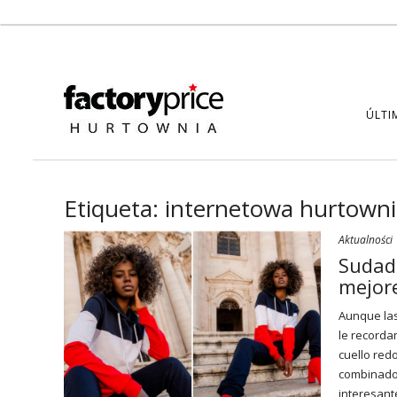
ÚLTI
Etiqueta:
internetowa hurtowni
Aktualności
Sudad
mejore
Aunque las
le recorda
cuello red
combinado
interesant