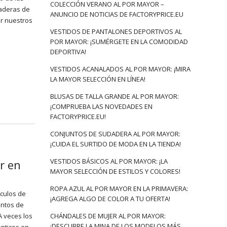
COLECCIÓN VERANO AL POR MAYOR –
aderas de
ANUNCIO DE NOTICIAS DE FACTORYPRICE.EU
er nuestros
VESTIDOS DE PANTALONES DEPORTIVOS AL
POR MAYOR: ¡SUMÉRGETE EN LA COMODIDAD
DEPORTIVA!
VESTIDOS ACANALADOS AL POR MAYOR: ¡MIRA
LA MAYOR SELECCIÓN EN LÍNEA!
BLUSAS DE TALLA GRANDE AL POR MAYOR:
¡COMPRUEBA LAS NOVEDADES EN
FACTORYPRICE.EU!
CONJUNTOS DE SUDADERA AL POR MAYOR:
¡CUIDA EL SURTIDO DE MODA EN LA TIENDA!
VESTIDOS BÁSICOS AL POR MAYOR: ¡LA
r en
MAYOR SELECCIÓN DE ESTILOS Y COLORES!
ROPA AZUL AL POR MAYOR EN LA PRIMAVERA:
ículos de
¡AGREGA ALGO DE COLOR A TU OFERTA!
untos de
A veces los
CHÁNDALES DE MUJER AL POR MAYOR:
¡DESCUBRE LA MINA DE LOS MODELOS MÁS