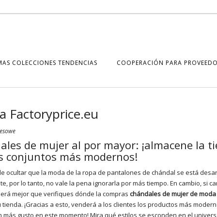
MAS COLECCIONES TENDENCIAS
COOPERACIÓN PARA PROVEEDO
a Factoryprice.eu
resowe
les de mujer al por mayor: ¡almacene la t
os conjuntos más modernos!
le ocultar que la moda de la ropa de pantalones de chándal se está desa
e, por lo tanto, no vale la pena ignorarla por más tiempo. En cambio, si c
será mejor que verifiques dónde la compras
chándales de mujer de moda 
u
tienda
. ¡Gracias a esto, venderá a los clientes los productos más moder
 más gusto en este momento! Mira qué estilos se esconden en el univers