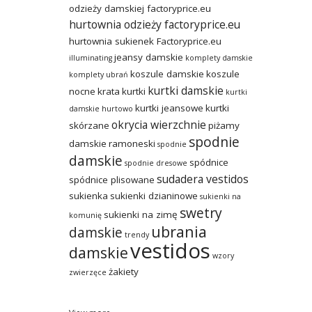
odzieży damskiej factoryprice.eu
hurtownia odzieży factoryprice.eu
hurtownia sukienek Factoryprice.eu
jeansy damskie
illuminating
komplety damskie
koszule damskie
koszule
komplety ubrań
kurtki damskie
nocne
krata
kurtki
kurtki
kurtki jeansowe
kurtki
damskie hurtowo
okrycia wierzchnie
skórzane
piżamy
spodnie
damskie
ramoneski
spodnie
damskie
spódnice
spodnie dresowe
sudadera vestidos
spódnice plisowane
sukienka
sukienki dzianinowe
sukienki na
swetry
sukienki na zimę
komunię
ubrania
damskie
trendy
vestidos
damskie
wzory
żakiety
zwierzęce