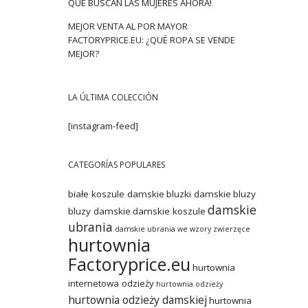
QUE BUSCAN LAS MUJERES AHORA!
MEJOR VENTA AL POR MAYOR
FACTORYPRICE.EU: ¿QUÉ ROPA SE VENDE
MEJOR?
LA ÚLTIMA COLECCIÓN
[instagram-feed]
CATEGORÍAS POPULARES
białe koszule damskie
bluzki damskie
bluzy
damskie
bluzy damskie
damskie koszule
ubrania
damskie ubrania we wzory zwierzęce
hurtownia
Factoryprice.eu
hurtownia
internetowa odzieży
hurtownia odzieży
hurtownia odzieży damskiej
hurtownia