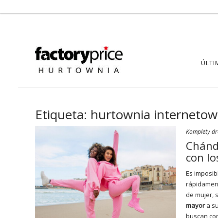
ÚLTI
Etiqueta:
hurtownia internetow
Komplety d
Chánda
con l
Es imposib
rápidament
de mujer, 
mayor
a s
buscan con