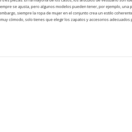
 tres piezas. En la mayoría de los casos, los artículos de vestuario son id
a siempre se ajusta, pero algunos modelos pueden tener, por ejemplo, una 
mbargo, siempre la ropa de mujer en el conjunto crea un estilo coherente 
s muy cómodo, solo tienes que elegir los zapatos y accesorios adecuados 