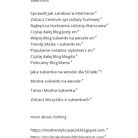
View more
Sprawdź
Jak zarabiać w internecie
Zobacz
Centrum sprzedaży hurtowej
Najlepsza
Hurtownia odzieży Warszawa
Czytaj dalej
Blog Justy en
Więcej
Blog sukienki na wesele en
Trendy
Moda i sukienki en
Popularne ostatnio
stylomierz en
Czytaj dalej
Blog Magda
Polecamy
Blog Marta
Jaka
sukienka na wesele dla 50 latki
?
Modne
sukienki na wesele
Tania i
Modna sukienka
Zobacz
Wszystko o sukienkach
more about clothing
https://modnestylizacje24.blogspot.com
https://modnakobieta360.blogspot.com