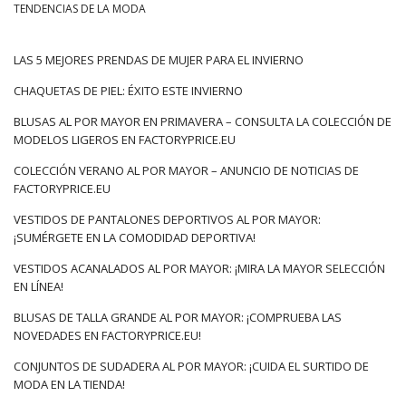
TENDENCIAS DE LA MODA
mayorista a la
tienda
para despertar el interés de los clientes
y ponerse de moda!
LAS 5 MEJORES PRENDAS DE MUJER PARA EL INVIERNO
Moda básica: ¡la fuerza del estilo
CHAQUETAS DE PIEL: ÉXITO ESTE INVIERNO
radica en la simplicidad!
BLUSAS AL POR MAYOR EN PRIMAVERA – CONSULTA LA COLECCIÓN DE
No se sabe a partir de hoy que los estilos de ropa simples y
MODELOS LIGEROS EN FACTORYPRICE.EU
clásicos y los materiales lisos y de un solo …
COLECCIÓN VERANO AL POR MAYOR – ANUNCIO DE NOTICIAS DE
FACTORYPRICE.EU
VESTIDOS DE PANTALONES DEPORTIVOS AL POR MAYOR:
¡SUMÉRGETE EN LA COMODIDAD DEPORTIVA!
VESTIDOS ACANALADOS AL POR MAYOR: ¡MIRA LA MAYOR SELECCIÓN
EN LÍNEA!
BLUSAS DE TALLA GRANDE AL POR MAYOR: ¡COMPRUEBA LAS
NOVEDADES EN FACTORYPRICE.EU!
CONJUNTOS DE SUDADERA AL POR MAYOR: ¡CUIDA EL SURTIDO DE
MODA EN LA TIENDA!