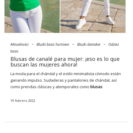
Aktualności
~
Bluzki basic hurtowo
~
Bluzki damskie
~
Odzież
basic
Blusas de canalé para mujer: ¡eso es lo que
buscan las mujeres ahora!
La moda para el chándal y el estilo minimalista cómodo están
ganando impulso. Sudaderas y pantalones de chándal, así
como prendas clásicas y atemporales como
blusas
acanaladas para mujer al por mayor
. ¡A las mujeres les ha
encantado la simplicidad y quieren aplicarla tanto en el estilo
19 febrero 2022
diario como en el de la noche! Tiene, con mucho, la elegancia
más clásica, además, es muy fácil de peinar para diferentes
ocasiones. Por este motivo, vuelve a los armarios de mujer y
aparece como una de las tendencias más calientes de la
primavera. ¡Asegúrese de ver qué blusas de cinta comprar del