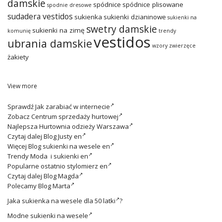
damskie
spódnice
spódnice plisowane
spodnie dresowe
sudadera vestidos
sukienka
sukienki dzianinowe
sukienki na
swetry damskie
sukienki na zimę
komunię
trendy
vestidos
ubrania damskie
wzory zwierzęce
żakiety
View more
Sprawdź
Jak zarabiać w internecie
Zobacz
Centrum sprzedaży hurtowej
Najlepsza
Hurtownia odzieży Warszawa
Czytaj dalej
Blog Justy en
Więcej
Blog sukienki na wesele en
Trendy
Moda i sukienki en
Popularne ostatnio
stylomierz en
Czytaj dalej
Blog Magda
Polecamy
Blog Marta
Jaka
sukienka na wesele dla 50 latki
?
Modne
sukienki na wesele