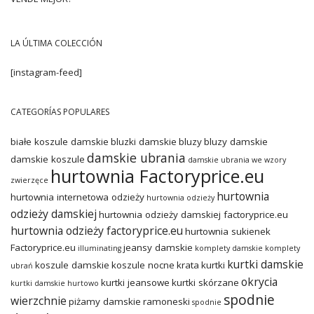
LA ÚLTIMA COLECCIÓN
[instagram-feed]
CATEGORÍAS POPULARES
białe koszule damskie
bluzki damskie
bluzy
bluzy damskie
damskie ubrania
damskie koszule
damskie ubrania we wzory
hurtownia Factoryprice.eu
zwierzęce
hurtownia
hurtownia internetowa odzieży
hurtownia odzieży
odzieży damskiej
hurtownia odzieży damskiej factoryprice.eu
hurtownia odzieży factoryprice.eu
hurtownia sukienek
Factoryprice.eu
jeansy damskie
illuminating
komplety damskie
komplety
kurtki damskie
koszule damskie
koszule nocne
krata
kurtki
ubrań
okrycia
kurtki jeansowe
kurtki skórzane
kurtki damskie hurtowo
spodnie
wierzchnie
piżamy damskie
ramoneski
spodnie