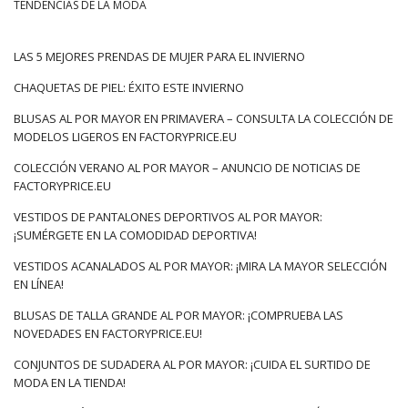
TENDENCIAS DE LA MODA
mujer al por mayor
¡!
Tendencias para la temporada
LAS 5 MEJORES PRENDAS DE MUJER PARA EL INVIERNO
primavera/verano 2022 – resumen
CHAQUETAS DE PIEL: ÉXITO ESTE INVIERNO
Este año, en la primavera, terminamos con un aburrimiento
BLUSAS AL POR MAYOR EN PRIMAVERA – CONSULTA LA COLECCIÓN DE
casual y, en cambio, buscamos soluciones originales
MODELOS LIGEROS EN FACTORYPRICE.EU
inspiradas en las tendencias. Tampoco dudamos en recurrir a
soluciones cómodas de ropa para el hogar, de ahí la
COLECCIÓN VERANO AL POR MAYOR – ANUNCIO DE NOTICIAS DE
FACTORYPRICE.EU
avalancha de cómodos pantalones de algodón y conjuntos
monocromáticos. Entre ellos, especialmente las sudaderas, …
VESTIDOS DE PANTALONES DEPORTIVOS AL POR MAYOR:
¡SUMÉRGETE EN LA COMODIDAD DEPORTIVA!
VESTIDOS ACANALADOS AL POR MAYOR: ¡MIRA LA MAYOR SELECCIÓN
EN LÍNEA!
BLUSAS DE TALLA GRANDE AL POR MAYOR: ¡COMPRUEBA LAS
NOVEDADES EN FACTORYPRICE.EU!
CONJUNTOS DE SUDADERA AL POR MAYOR: ¡CUIDA EL SURTIDO DE
MODA EN LA TIENDA!