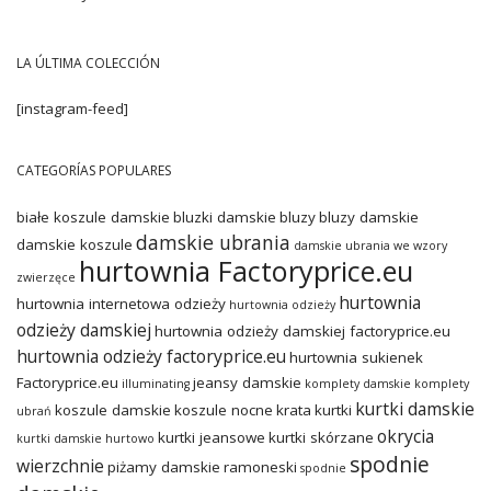
LA ÚLTIMA COLECCIÓN
[instagram-feed]
CATEGORÍAS POPULARES
białe koszule damskie
bluzki damskie
bluzy
bluzy damskie
damskie ubrania
damskie koszule
damskie ubrania we wzory
hurtownia Factoryprice.eu
zwierzęce
hurtownia
hurtownia internetowa odzieży
hurtownia odzieży
odzieży damskiej
hurtownia odzieży damskiej factoryprice.eu
hurtownia odzieży factoryprice.eu
hurtownia sukienek
Factoryprice.eu
jeansy damskie
illuminating
komplety damskie
komplety
kurtki damskie
koszule damskie
koszule nocne
krata
kurtki
ubrań
okrycia
kurtki jeansowe
kurtki skórzane
kurtki damskie hurtowo
spodnie
wierzchnie
piżamy damskie
ramoneski
spodnie