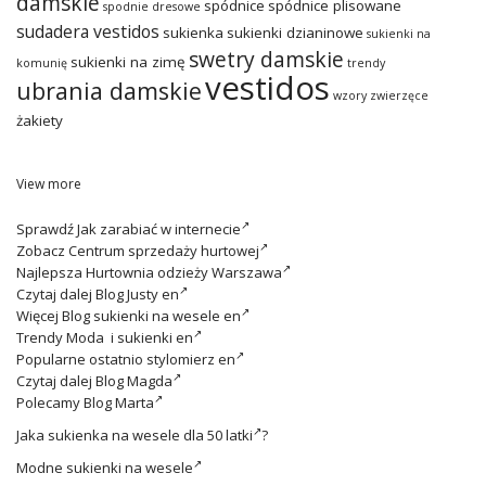
damskie
spódnice
spódnice plisowane
spodnie dresowe
sudadera vestidos
sukienka
sukienki dzianinowe
sukienki na
swetry damskie
sukienki na zimę
komunię
trendy
vestidos
ubrania damskie
wzory zwierzęce
żakiety
View more
Sprawdź
Jak zarabiać w internecie
Zobacz
Centrum sprzedaży hurtowej
Najlepsza
Hurtownia odzieży Warszawa
Czytaj dalej
Blog Justy en
Więcej
Blog sukienki na wesele en
Trendy
Moda i sukienki en
Popularne ostatnio
stylomierz en
Czytaj dalej
Blog Magda
Polecamy
Blog Marta
Jaka
sukienka na wesele dla 50 latki
?
Modne
sukienki na wesele