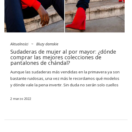
Aktualności
~
Bluzy damskie
Sudaderas de mujer al por mayor: ¿dónde
comprar las mejores colecciones de
pantalones de chándal?
Aunque las sudaderas más vendidas en la primavera ya son
bastante ruidosas, una vez más le recordamos qué modelos
y dónde vale la pena invertir. Sin duda no serán solo cuellos
de cuello redondo, canguros pastel o sudaderas con capucha
confeccionadas con tejidos combinados en una edición
2 marzo 2022
oversize. También hay modelos vintage con estampados
interesantes en el pedestal, los de corte redibujado, que
recuerdan a los
vestidos
de pantalón de chándal y sin
mangas croptop. Todos ellos los encontrarás en
FactoryPrice.eu
– consulta nuestras ofertas
sudaderas de