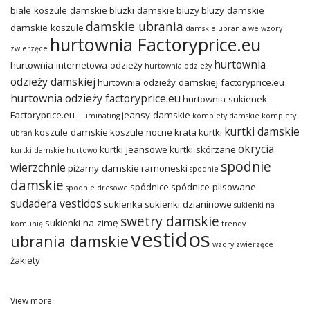
białe koszule damskie
bluzki damskie
bluzy
bluzy damskie
damskie ubrania
damskie koszule
damskie ubrania we wzory
hurtownia Factoryprice.eu
zwierzęce
hurtownia
hurtownia internetowa odzieży
hurtownia odzieży
odzieży damskiej
hurtownia odzieży damskiej factoryprice.eu
hurtownia odzieży factoryprice.eu
hurtownia sukienek
Factoryprice.eu
jeansy damskie
illuminating
komplety damskie
komplety
kurtki damskie
koszule damskie
koszule nocne
krata
kurtki
ubrań
okrycia
kurtki jeansowe
kurtki skórzane
kurtki damskie hurtowo
spodnie
wierzchnie
piżamy damskie
ramoneski
spodnie
damskie
spódnice
spódnice plisowane
spodnie dresowe
sudadera vestidos
sukienka
sukienki dzianinowe
sukienki na
swetry damskie
sukienki na zimę
komunię
trendy
vestidos
ubrania damskie
wzory zwierzęce
żakiety
View more