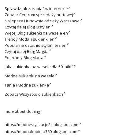
Sprawdź
Jak zarabiać w internecie
Zobacz
Centrum sprzedaży hurtowej
Najlepsza
Hurtownia odzieży Warszawa
Czytaj dalej
Blog Justy en
Więcej
Blog sukienki na wesele en
Trendy
Moda i sukienki en
Popularne ostatnio
stylomierz en
Czytaj dalej
Blog Magda
Polecamy
Blog Marta
Jaka
sukienka na wesele dla 50 latki
?
Modne
sukienki na wesele
Tania i
Modna sukienka
Zobacz
Wszystko o sukienkach
more about clothing
https://modnestylizacje24.blogspot.com
https://modnakobieta360.blogspot.com