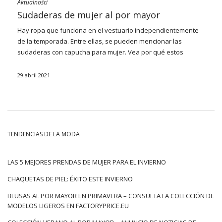
Aktualności
Sudaderas de mujer al por mayor
Hay ropa que funciona en el vestuario independientemente
de la temporada. Entre ellas, se pueden mencionar las
sudaderas con capucha para mujer. Vea por qué estos
modelos están tan de moda y dónde es mejor comprarlos al
por mayor. Conoce las sudaderas con capucha de mujer al
29 abril 2021
por mayor en modelos interesantes.
Tendencia para un estilo cómodo
El año pasado ha cambiado significativamente nuestro
enfoque de la moda y los artículos de vestuario
TENDENCIAS DE LA MODA
seleccionados. En popularidad, la ropa en modelos de
chándal ha ganado aún más, lo que sin duda podemos incluir
sudaderas. Los modelos cómodos no comprometen los
LAS 5 MEJORES PRENDAS DE MUJER PARA EL INVIERNO
movimientos y brindan la máxima comodidad.
Sudaderas con
CHAQUETAS DE PIEL: ÉXITO ESTE INVIERNO
capucha mujer
Vienen del estilo deportivo y es en ese estilo
que se usan con mayor frecuencia. Pero cada vez con más
BLUSAS AL POR MAYOR EN PRIMAVERA – CONSULTA LA COLECCIÓN DE
gusto, combinamos elementos de estilo deportivo con ropa
MODELOS LIGEROS EN FACTORYPRICE.EU
elegante. Las sudaderas funcionarán en el estilo cotidiano,