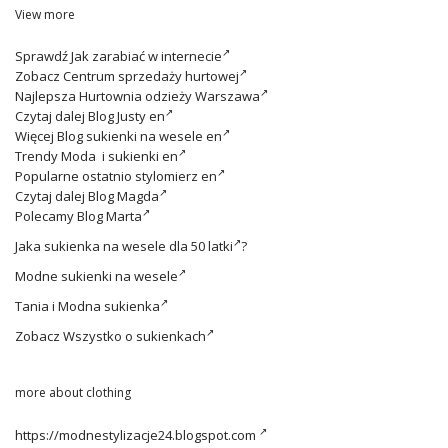
View more
Sprawdź
Jak zarabiać w internecie
Zobacz
Centrum sprzedaży hurtowej
Najlepsza
Hurtownia odzieży Warszawa
Czytaj dalej
Blog Justy en
Więcej
Blog sukienki na wesele en
Trendy
Moda i sukienki en
Popularne ostatnio
stylomierz en
Czytaj dalej
Blog Magda
Polecamy
Blog Marta
Jaka
sukienka na wesele dla 50 latki
?
Modne
sukienki na wesele
Tania i
Modna sukienka
Zobacz
Wszystko o sukienkach
more about clothing
https://modnestylizacje24.blogspot.com