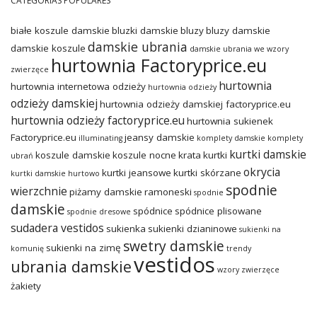
CATEGORÍAS POPULARES
białe koszule damskie
bluzki damskie
bluzy
bluzy damskie
damskie ubrania
damskie koszule
damskie ubrania we wzory
hurtownia Factoryprice.eu
zwierzęce
hurtownia
hurtownia internetowa odzieży
hurtownia odzieży
odzieży damskiej
hurtownia odzieży damskiej factoryprice.eu
hurtownia odzieży factoryprice.eu
hurtownia sukienek
Factoryprice.eu
jeansy damskie
illuminating
komplety damskie
komplety
kurtki damskie
koszule damskie
koszule nocne
krata
kurtki
ubrań
okrycia
kurtki jeansowe
kurtki skórzane
kurtki damskie hurtowo
spodnie
wierzchnie
piżamy damskie
ramoneski
spodnie
damskie
spódnice
spódnice plisowane
spodnie dresowe
sudadera vestidos
sukienka
sukienki dzianinowe
sukienki na
swetry damskie
sukienki na zimę
komunię
trendy
vestidos
ubrania damskie
wzory zwierzęce
żakiety