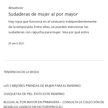
Aktualności
Sudaderas de mujer al por mayor
Hay ropa que funciona en el vestuario independientemente
de la temporada. Entre ellas, se pueden mencionar las
sudaderas con capucha para mujer. Vea por qué estos
modelos están tan de moda y dónde es mejor comprarlos al
por mayor. Conoce las sudaderas con capucha de mujer al
29 abril 2021
por mayor en modelos interesantes.
Tendencia para un estilo cómodo
El año pasado ha cambiado significativamente nuestro
enfoque de la moda y los artículos de vestuario
TENDENCIAS DE LA MODA
seleccionados. En popularidad, la ropa en modelos de
chándal ha ganado aún más, lo que sin duda podemos incluir
sudaderas. Los modelos cómodos no comprometen los
LAS 5 MEJORES PRENDAS DE MUJER PARA EL INVIERNO
movimientos y brindan la máxima comodidad.
Sudaderas con
CHAQUETAS DE PIEL: ÉXITO ESTE INVIERNO
capucha mujer
Vienen del estilo deportivo y es en ese estilo
que se usan con mayor frecuencia. Pero cada vez con más
BLUSAS AL POR MAYOR EN PRIMAVERA – CONSULTA LA COLECCIÓN DE
gusto, combinamos elementos de estilo deportivo con ropa
MODELOS LIGEROS EN FACTORYPRICE.EU