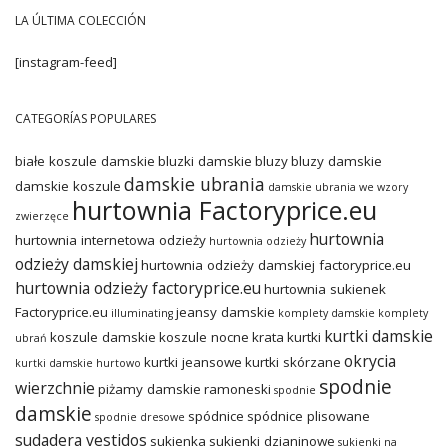
LA ÚLTIMA COLECCIÓN
[instagram-feed]
CATEGORÍAS POPULARES
białe koszule damskie
bluzki damskie
bluzy
bluzy damskie
damskie ubrania
damskie koszule
damskie ubrania we wzory
hurtownia Factoryprice.eu
zwierzęce
hurtownia
hurtownia internetowa odzieży
hurtownia odzieży
odzieży damskiej
hurtownia odzieży damskiej factoryprice.eu
hurtownia odzieży factoryprice.eu
hurtownia sukienek
Factoryprice.eu
jeansy damskie
illuminating
komplety damskie
komplety
kurtki damskie
koszule damskie
koszule nocne
krata
kurtki
ubrań
okrycia
kurtki jeansowe
kurtki skórzane
kurtki damskie hurtowo
spodnie
wierzchnie
piżamy damskie
ramoneski
spodnie
damskie
spódnice
spódnice plisowane
spodnie dresowe
sudadera vestidos
sukienka
sukienki dzianinowe
sukienki na