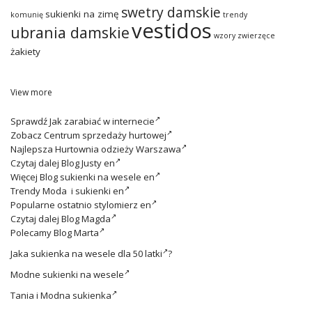
swetry damskie
sukienki na zimę
komunię
trendy
vestidos
ubrania damskie
wzory zwierzęce
żakiety
View more
Sprawdź
Jak zarabiać w internecie
Zobacz
Centrum sprzedaży hurtowej
Najlepsza
Hurtownia odzieży Warszawa
Czytaj dalej
Blog Justy en
Więcej
Blog sukienki na wesele en
Trendy
Moda i sukienki en
Popularne ostatnio
stylomierz en
Czytaj dalej
Blog Magda
Polecamy
Blog Marta
Jaka
sukienka na wesele dla 50 latki
?
Modne
sukienki na wesele
Tania i
Modna sukienka