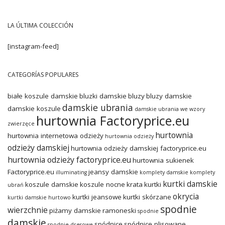
LA ÚLTIMA COLECCIÓN
[instagram-feed]
CATEGORÍAS POPULARES
białe koszule damskie
bluzki damskie
bluzy
bluzy damskie
damskie ubrania
damskie koszule
damskie ubrania we wzory
hurtownia Factoryprice.eu
zwierzęce
hurtownia
hurtownia internetowa odzieży
hurtownia odzieży
odzieży damskiej
hurtownia odzieży damskiej factoryprice.eu
hurtownia odzieży factoryprice.eu
hurtownia sukienek
Factoryprice.eu
jeansy damskie
illuminating
komplety damskie
komplety
kurtki damskie
koszule damskie
koszule nocne
krata
kurtki
ubrań
okrycia
kurtki jeansowe
kurtki skórzane
kurtki damskie hurtowo
spodnie
wierzchnie
piżamy damskie
ramoneski
spodnie
damskie
spódnice
spódnice plisowane
spodnie dresowe