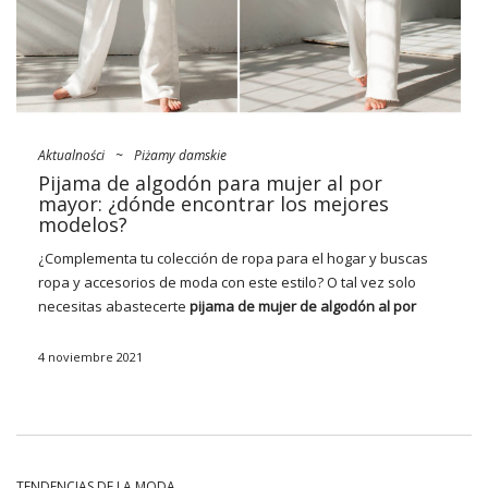
Aktualności
~
Piżamy damskie
Pijama de algodón para mujer al por
mayor: ¿dónde encontrar los mejores
modelos?
¿Complementa tu colección de ropa para el hogar y buscas
ropa y accesorios de moda con este estilo? O tal vez solo
necesitas abastecerte
pijama de mujer de algodón al por
mayor
? Esto es genial porque en
FactoryPrice.eu
encontrarás una amplia selección de modelos modernos y
4 noviembre 2021
cómodos que serán los más vendidos. En la edición básica,
con una cálida conquista o en forma de camiseta
extragrande, todas ellas serán una excelente opción.
¡Encuentra tus favoritos!
TENDENCIAS DE LA MODA