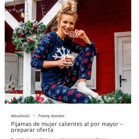
terciopelo mujer online al por mayor
¡con nosotros!
¿De dónde viene la moda
aterciopelada? Historia en pocas
palabras
¿Sabías que el terciopelo estaba de moda ya en el siglo XIV?
De hecho, este material noble apareció en Europa ya en el
siglo XII, pero solo dos siglos después ganó la mayor
popularidad y, al mismo tiempo, recibió el …
Aktualności
~
Piżamy damskie
Pijamas de mujer calientes al por mayor –
preparar oferta