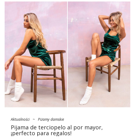
algodón en una tienda mayorista?
Nuestro tutorial
Lo que se caracteriza por el bien
pijama de algodón al por
mayor
¿y qué buscar al comprarlos? En primer lugar,
compruebe:
Fason, corte
Este es el número básico que te permitirá crear una colección
de la categoría homfy. El estilo del pijama debe proporcionar
libertad de movimiento, no apretar y envolver
agradablemente la piel. Por lo tanto, hay monos y camisones
a …
Aktualności
~
Piżamy damskie
Pijama de terciopelo al por mayor,
¡perfecto para regalos!