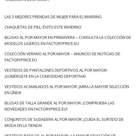
Pijama de algodón para mujer al
por mayor: conoce los últimos
artículos imprescindibles
LAS 5 MEJORES PRENDAS DE MUJER PARA EL INVIERNO
CHAQUETAS DE PIEL: ÉXITO ESTE INVIERNO
Lo que actualmente
pijamas de algodón de moda para mujer
¿Funcionará mejor? Además de aquellos con pantalones y
BLUSAS AL POR MAYOR EN PRIMAVERA – CONSULTA LA COLECCIÓN DE
blusas sueltos y aislantes con motivos encantadores, vale la
MODELOS LIGEROS EN FACTORYPRICE.EU
pena en el surtido también tener:
COLECCIÓN VERANO AL POR MAYOR – ANUNCIO DE NOTICIAS DE
Dos piezas con pantalones cortos
FACTORYPRICE.EU
Preferiblemente básico, en monocromo casual y con prendas
VESTIDOS DE PANTALONES DEPORTIVOS AL POR MAYOR:
de punto delicadas y envolventes. Largos o cortos: no
¡SUMÉRGETE EN LA COMODIDAD DEPORTIVA!
importa, es importante que sean …
VESTIDOS ACANALADOS AL POR MAYOR: ¡MIRA LA MAYOR SELECCIÓN
EN LÍNEA!
BLUSAS DE TALLA GRANDE AL POR MAYOR: ¡COMPRUEBA LAS
NOVEDADES EN FACTORYPRICE.EU!
CONJUNTOS DE SUDADERA AL POR MAYOR: ¡CUIDA EL SURTIDO DE
MODA EN LA TIENDA!
VESTIDOS BÁSICOS AL POR MAYOR: ¡LA MAYOR SELECCIÓN DE