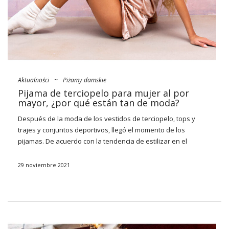
les agregarán comodidad.
…
Aktualności
~
Piżamy damskie
Pijama de terciopelo para mujer al por
mayor, ¿por qué están tan de moda?
Después de la moda de los
vestidos
de terciopelo, tops y
trajes y conjuntos deportivos, llegó el momento de los
pijamas. De acuerdo con la tendencia de estilizar en el
espíritu de homfy, están diseñados principalmente para ser
cómodos, ligeramente grandes y, lo más importante, ultra
29 noviembre 2021
acogedores. ¿Cuáles necesitas tener en tu surtido? Dos
piezas con bonitos pantalones cortos, sudadera dúo,
pantalones holgados y un mono suave y funcional que se
calentará perfectamente en las noches de invierno. Consulta
nuestra
oferta
en el mayorista y elige la más bonita
Pijama de