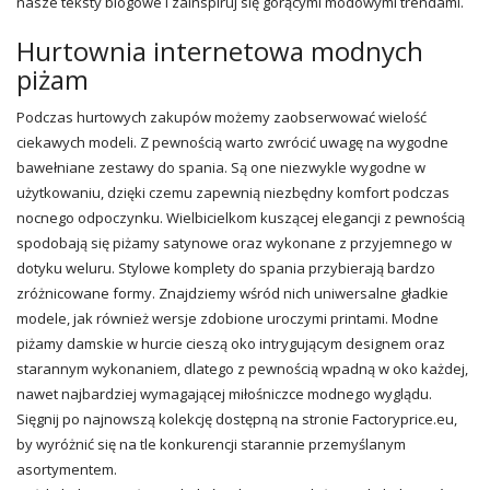
nasze teksty blogowe i zainspiruj się gorącymi modowymi trendami.
Hurtownia internetowa modnych
piżam
Podczas hurtowych zakupów możemy zaobserwować wielość
ciekawych modeli. Z pewnością warto zwrócić uwagę na wygodne
bawełniane zestawy do spania. Są one niezwykle wygodne w
użytkowaniu, dzięki czemu zapewnią niezbędny komfort podczas
nocnego odpoczynku. Wielbicielkom kuszącej elegancji z pewnością
spodobają się
piżamy
satynowe oraz wykonane z przyjemnego w
dotyku weluru. Stylowe
komplety
do spania przybierają bardzo
zróżnicowane formy. Znajdziemy wśród nich uniwersalne gładkie
modele, jak również wersje zdobione uroczymi printami. Modne
piżamy damskie
w hurcie cieszą oko intrygującym designem oraz
starannym wykonaniem, dlatego z pewnością wpadną w oko każdej,
nawet najbardziej wymagającej miłośniczce modnego wyglądu.
Sięgnij po najnowszą kolekcję dostępną na stronie Factoryprice.eu,
by wyróżnić się na tle konkurencji starannie przemyślanym
asortymentem.