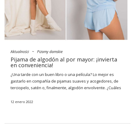
Aktualności
~
Piżamy damskie
Pijama de algodón al por mayor: ¡invierta
en conveniencia!
¿Una tarde con un buen libro o una película? Lo mejor es
gastarlo en compañía de pijamas suaves y acogedores, de
terciopelo, satén o, finalmente, algodón envolvente. ¿Cuáles
funcionarán y qué deberías añadir a tu gama? Además de los
conjuntos con joggers sueltos y pantalones cortos de cintura
12 enero 2022
alta, los monos o camisones cómodos serán insustituibles.
Explore nuestros productos más vendidos
pijama de algodón
al por mayor FactoryPrice.eu
¡y abastecerse de ellos hoy!
¿Qué buscar al comprar pijamas de