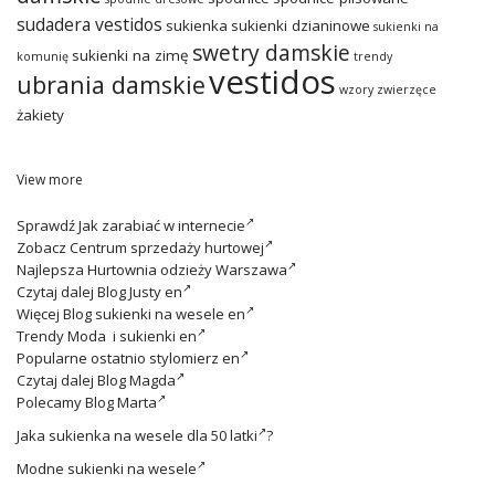
sudadera vestidos
sukienka
sukienki dzianinowe
sukienki na
swetry damskie
sukienki na zimę
komunię
trendy
vestidos
ubrania damskie
wzory zwierzęce
żakiety
View more
Sprawdź
Jak zarabiać w internecie
Zobacz
Centrum sprzedaży hurtowej
Najlepsza
Hurtownia odzieży Warszawa
Czytaj dalej
Blog Justy en
Więcej
Blog sukienki na wesele en
Trendy
Moda i sukienki en
Popularne ostatnio
stylomierz en
Czytaj dalej
Blog Magda
Polecamy
Blog Marta
Jaka
sukienka na wesele dla 50 latki
?
Modne
sukienki na wesele