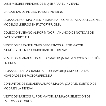
para el verano de este año: ¿cuál
LAS 5 MEJORES PRENDAS DE MUJER PARA EL INVIERNO
será el precio?
CHAQUETAS DE PIEL: ÉXITO ESTE INVIERNO
Colección Verano 2022 en línea al por mayor
, podobnie jak ta
BLUSAS AL POR MAYOR EN PRIMAVERA – CONSULTA LA COLECCIÓN DE
na wiosnę, to ukłon w stronę klasyki, zmiksowanej z
MODELOS LIGEROS EN FACTORYPRICE.EU
nowoczesnością. Dużo w niej energetycznych odcieni,
COLECCIÓN VERANO AL POR MAYOR – ANUNCIO DE NOTICIAS DE
strukturalnych tkanin, a także zdobień, które z pewnością
FACTORYPRICE.EU
staną się jednym ze znaków rozpoznawczych sezonu. Nie
zabraknie tu …
VESTIDOS DE PANTALONES DEPORTIVOS AL POR MAYOR:
¡SUMÉRGETE EN LA COMODIDAD DEPORTIVA!
VESTIDOS ACANALADOS AL POR MAYOR: ¡MIRA LA MAYOR SELECCIÓN
EN LÍNEA!
BLUSAS DE TALLA GRANDE AL POR MAYOR: ¡COMPRUEBA LAS
NOVEDADES EN FACTORYPRICE.EU!
CONJUNTOS DE SUDADERA AL POR MAYOR: ¡CUIDA EL SURTIDO DE
MODA EN LA TIENDA!
VESTIDOS BÁSICOS AL POR MAYOR: ¡LA MAYOR SELECCIÓN DE
ESTILOS Y COLORES!