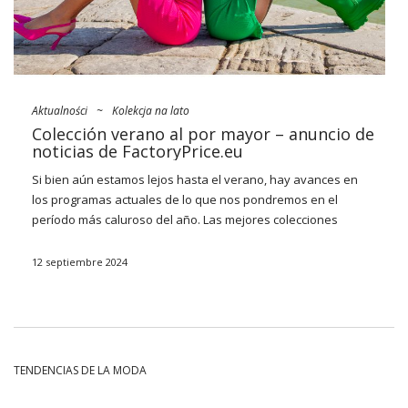
Aktualności
~
Kolekcja na lato
Colección verano al por mayor – anuncio de
noticias de FactoryPrice.eu
Si bien aún estamos lejos hasta el verano, hay avances en
los programas actuales de lo que nos pondremos en el
período más caluroso del año. Las mejores colecciones
gobiernan principalmente
vestidos
aireados y
semitransparentes en un estilo antiguo, brallets que se usan
12 septiembre 2024
en lugar de tops y conjuntos casuales (con falda o pantalones
cortos). Tampoco funcionará sin tejidos de punto, flecos y la
omnipresente rejilla de guinga. Mira lo que será el nuestro
nueva colección verano 2022 al por mayor
FactoryPrice.eu
¡y
prepárate para ellos frente a los demás!
TENDENCIAS DE LA MODA
Las tendencias más populares