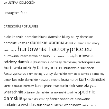
LA ÚLTIMA COLECCIÓN
[instagram-feed]
CATEGORÍAS POPULARES
białe koszule damskie
bluzki damskie
bluzy
bluzy damskie
damskie ubrania
damskie koszule
damskie ubrania we wzory
hurtownia Factoryprice.eu
zwierzęce
hurtownia
hurtownia internetowa odzieży
hurtownia odzieży
odzieży damskiej
hurtownia odzieży damskiej factoryprice.eu
hurtownia odzieży factoryprice.eu
hurtownia sukienek
Factoryprice.eu
jeansy damskie
illuminating
komplety damskie
komplety
kurtki damskie
koszule damskie
koszule nocne
krata
kurtki
ubrań
okrycia
kurtki jeansowe
kurtki skórzane
kurtki damskie hurtowo
spodnie
wierzchnie
piżamy damskie
ramoneski
spodnie
damskie
spódnice
spódnice plisowane
spodnie dresowe
sudadera vestidos
sukienka
sukienki dzianinowe
sukienki na