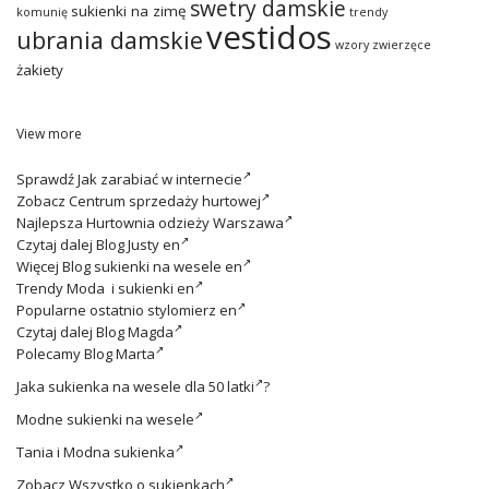
swetry damskie
sukienki na zimę
komunię
trendy
vestidos
ubrania damskie
wzory zwierzęce
żakiety
View more
Sprawdź
Jak zarabiać w internecie
Zobacz
Centrum sprzedaży hurtowej
Najlepsza
Hurtownia odzieży Warszawa
Czytaj dalej
Blog Justy en
Więcej
Blog sukienki na wesele en
Trendy
Moda i sukienki en
Popularne ostatnio
stylomierz en
Czytaj dalej
Blog Magda
Polecamy
Blog Marta
Jaka
sukienka na wesele dla 50 latki
?
Modne
sukienki na wesele
Tania i
Modna sukienka
Zobacz
Wszystko o sukienkach