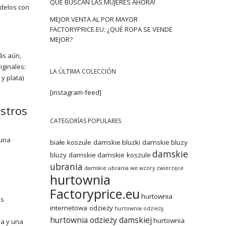
QUE BUSCAN LAS MUJERES AHORA!
odelos con
MEJOR VENTA AL POR MAYOR
FACTORYPRICE.EU: ¿QUÉ ROPA SE VENDE
MEJOR?
ás aún,
ginales:
LA ÚLTIMA COLECCIÓN
y plata)
[instagram-feed]
stros
CATEGORÍAS POPULARES
 una
białe koszule damskie
bluzki damskie
bluzy
damskie
bluzy damskie
damskie koszule
ubrania
damskie ubrania we wzory zwierzęce
hurtownia
Factoryprice.eu
hurtownia
as
internetowa odzieży
hurtownia odzieży
hurtownia odzieży damskiej
hurtownia
na y una