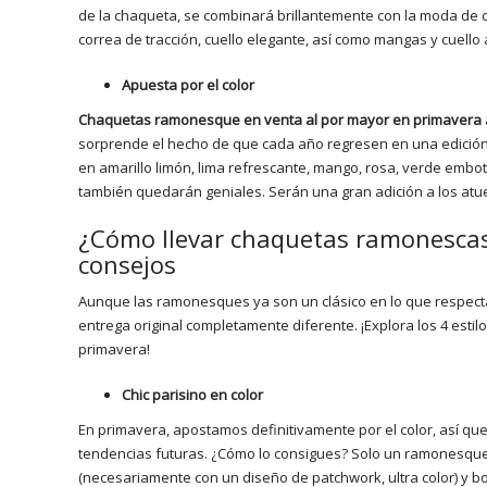
de la chaqueta, se combinará brillantemente con la moda de c
correa de tracción, cuello elegante, así como mangas y cuello 
Apuesta por el color
Chaquetas ramonesque en venta al por mayor en primavera
sorprende el hecho de que cada año regresen en una edición
en amarillo limón, lima refrescante, mango, rosa, verde embot
también quedarán geniales. Serán una gran adición a los atu
¿Cómo llevar chaquetas ramonescas
consejos
Aunque las ramonesques ya son un clásico en lo que respecta
entrega original completamente diferente. ¡Explora los 4 est
primavera!
Chic parisino en color
En primavera, apostamos definitivamente por el color, así 
tendencias futuras. ¿Cómo lo consigues? Solo un ramonesque 
(necesariamente con un diseño de patchwork, ultra color) y b