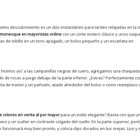
ximo descubrimiento es un dúo instantáneo para tardes relajadas en la c
amonesque en mayoristas online
con un corte motero clásico y unos vaq
illas de tobillo en un tono apagado, un bolso pequeño y un escarlata en
o hicimos así: a las campanillas negras de cuero, agregamos una chaquet
o de rocas a juego debajo de la parte inferior. ¿Extras? Perfectamente 
la de tractor y un pañuelo, atado alrededor del bolso o como reemplazo
colores en venta al por mayor
para un estilo elegante? Basta con que un
ro y un suéter en contraste colgado del cuello. En la parte superior, pon
 funcionará muy bien pronto, y coloca clips dorados en tus orejas. Liso y 