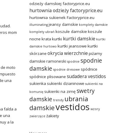
odzieży damskiej factoryprice.eu
hurtownia odzieży factoryprice.eu
hurtownia sukienek Factoryprice.eu
jeansy damskie
illuminating
komplety damskie
iudad.
koszule damskie
koszule
ueros mom
komplety ubrań
kurtki damskie
nocne
krata
kurtki
kurtki
kurtki jeansowe
kurtki
damskie hurtowo
okrycia wierzchnie
skórzane
piżamy
spodnie
damskie
ramoneski
spodnie
damskie
a de moto
spódnice
spodnie dresowe
compuesto
sudadera vestidos
spódnice plisowane
 de una
sukienka
sukienki dzianinowe
sukienki na
swetry
sukienki na zimę
komunię
ubrania
damskie
trendy
vestidos
damskie
a falda a
wzory
te una
żakiety
zwierzęce
muy a la