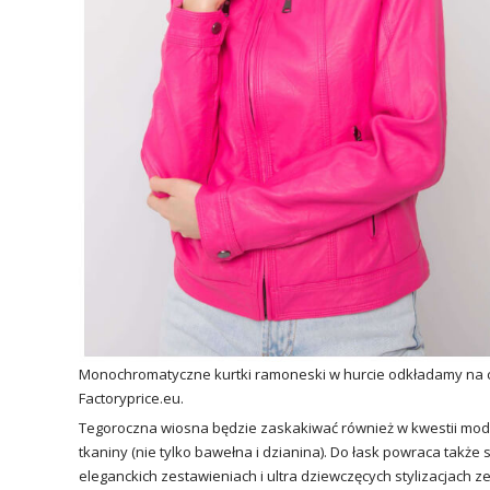
Monochromatyczne
kurtki
ramoneski
w hurcie odkładamy na ch
Factoryprice.eu.
Tegoroczna wiosna będzie zaskakiwać również w kwestii mod
tkaniny (nie tylko bawełna i dzianina). Do łask powraca także
eleganckich zestawieniach i ultra dziewczęcych stylizacjach