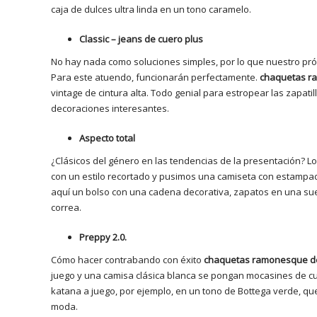
caja de dulces ultra linda en un tono caramelo.
Classic – jeans de cuero plus
No hay nada como soluciones simples, por lo que nuestro pró
Para este atuendo, funcionarán perfectamente.
chaquetas r
vintage de cintura alta. Todo genial para estropear las zapat
decoraciones interesantes.
Aspecto total
¿Clásicos del género en las tendencias de la presentación? L
con un estilo recortado y pusimos una camiseta con estampad
aquí un bolso con una cadena decorativa, zapatos en una sue
correa.
Preppy 2.0.
Cómo hacer contrabando con éxito
chaquetas ramonesque de 
juego y una camisa clásica blanca se pongan mocasines de cue
katana a juego, por ejemplo, en un tono de Bottega verde, que
moda.