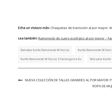
Echa un vistazo más:
Chaquetas de transición al por mayor: d
Lea también:
Ramoneski de cuero ecológico al por mayor – Fa
Damskie Kurtki Ramoneski W Hurcie
Kurtki Ramoneski W Hurc
Kurtki Ramoneski W Hurcie Z Factoryprice.eu
Skórzane Kurtki
NUEVA COLECCIÓN DE TALLAS GRANDES AL POR MAYOR: P
ROPA DE MUJ