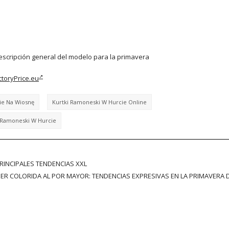
escripción general del modelo para la primavera
ctoryPrice.eu
ie Na Wiosnę
Kurtki Ramoneski W Hurcie Online
 Ramoneski W Hurcie
RINCIPALES TENDENCIAS XXL
ER COLORIDA AL POR MAYOR: TENDENCIAS EXPRESIVAS EN LA PRIMAVERA D