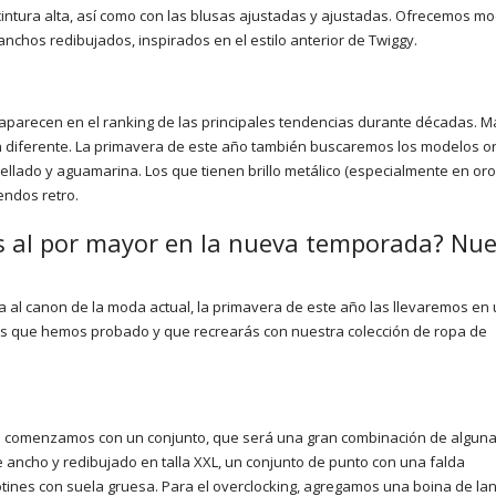
intura alta, así como con las blusas ajustadas y ajustadas. Ofrecemos m
anchos redibujados, inspirados en el estilo anterior de Twiggy.
aparecen en el ranking de las principales tendencias durante décadas. M
 diferente. La primavera de este año también buscaremos los modelos ori
ellado y aguamarina. Los que tienen brillo metálico (especialmente en oro 
endos retro.
 al por mayor en la nueva temporada? Nue
 al canon de la moda actual, la primavera de este año las llevaremos en
ilos que hemos probado y que recrearás con nuestra colección de ropa de
que comenzamos con un conjunto, que será una gran combinación de algun
ancho y redibujado en talla XXL, un conjunto de punto con una falda
otines con suela gruesa. Para el overclocking, agregamos una boina de la