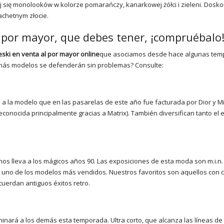
 się monolooków w kolorze pomarańczy, kanarkowej żółci i zieleni. Dosk
achetnym złocie.
por mayor, que debes tener, ¡compruébalo
ki en venta al por mayor online
que asociamos desde hace algunas tem
más modelos se defenderán sin problemas? Consulte:
ás a la modelo que en las pasarelas de este año fue facturada por Dior y M
econocida principalmente gracias a Matrix). También diversifican tanto el e
 nos lleva a los mágicos años 90. Las exposiciones de esta moda son m.i.n.
 uno de los modelos más vendidos. Nuestros favoritos son aquellos con c
cuerdan antiguos éxitos retro.
inará a los demás esta temporada. Ultra corto, que alcanza las líneas de