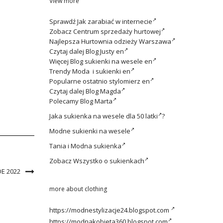
View more
Sprawdź
Jak zarabiać w internecie
Zobacz
Centrum sprzedaży hurtowej
Najlepsza
Hurtownia odzieży Warszawa
Czytaj dalej
Blog Justy en
Więcej
Blog sukienki na wesele en
Trendy
Moda i sukienki en
Popularne ostatnio
stylomierz en
Czytaj dalej
Blog Magda
Polecamy
Blog Marta
Jaka
sukienka na wesele dla 50 latki
?
Modne
sukienki na wesele
Tania i
Modna sukienka
Zobacz
Wszystko o sukienkach
E 2022
more about clothing
https://modnestylizacje24.blogspot.com
https://modnakobieta360.blogspot.com