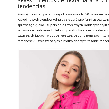
Revestimientos de moda para la pri
tendencias
Wiosną znów przywitamy się z klasykami z lat 50., wzorami w s
Wśród nowych trendów odnajdą się zarówno fanki ascetycznych
sprawdzą się jako uzupełnienie zmysłowych, kobiecych styliza
w ożywczych odcieniach i lekkich parek z kapturem na deszcz
sztucznych futrach, pledach i etnicznych boho ponczach, któr
ramonesek – zwłaszcza tych o krótko obciętym fasonie, z sz