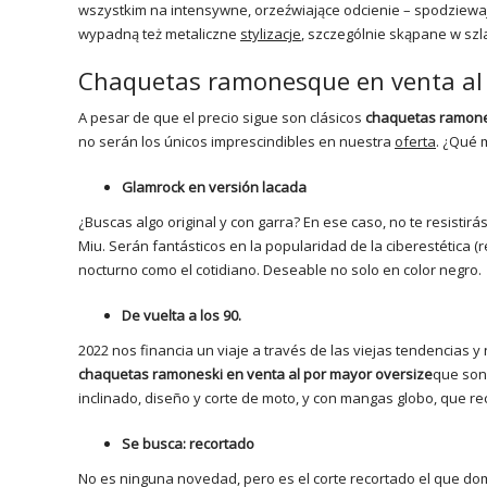
wszystkim na intensywne, orzeźwiające odcienie – spodziewaj
wypadną też metaliczne
stylizacje
, szczególnie skąpane w szl
Chaquetas ramonesque en venta al 
A pesar de que el precio sigue son clásicos
chaquetas ramones
no serán los únicos imprescindibles en nuestra
oferta
. ¿Qué 
Glamrock en versión lacada
¿Buscas algo original y con garra? En ese caso, no te resistir
Miu. Serán fantásticos en la popularidad de la ciberestética (r
nocturno como el cotidiano. Deseable no solo en color negro.
De vuelta a los 90.
2022 nos financia un viaje a través de las viejas tendencias y
chaquetas ramoneski en venta al por mayor oversize
que son
inclinado, diseño y corte de moto, y con mangas globo, que re
Se busca: recortado
No es ninguna novedad, pero es el corte recortado el que dom