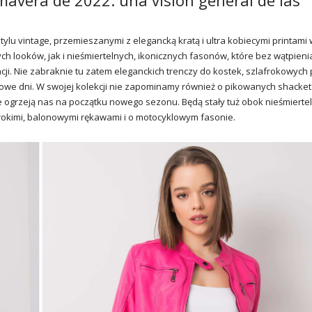
mavera de 2022: una visión general de las
tylu vintage, przemieszanymi z elegancką kratą i ultra kobiecymi printami 
 looków, jak i nieśmiertelnych, ikonicznych fasonów, które bez wątpieni
cji. Nie zabraknie tu zatem eleganckich trenczy do kostek, szlafrokowych
owe dni. W swojej kolekcji nie zapominamy również o pikowanych shacket
e ogrzeją nas na początku nowego sezonu. Będą stały tuż obok nieśmiertel
erokimi, balonowymi rękawami i o motocyklowym fasonie.