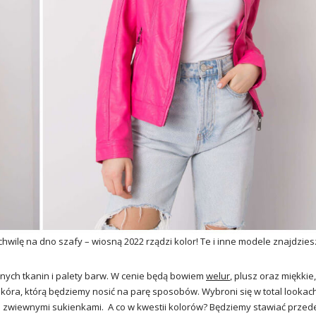
wilę na dno szafy – wiosną 2022 rządzi kolor! Te i inne modele znajdzies
nych tkanin i palety barw. W cenie będą bowiem
welur
, plusz oraz miękkie,
 skóra, którą będziemy nosić na parę sposobów. Wybroni się w total lookach
 ze zwiewnymi sukienkami. A co w kwestii kolorów? Będziemy stawiać przed