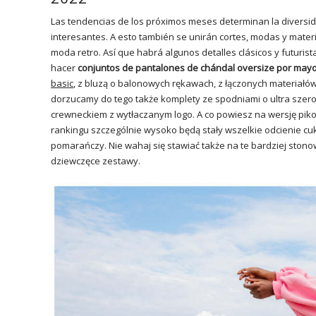
Las tendencias de los próximos meses determinan la diversida
interesantes. A esto también se unirán cortes, modas y mater
moda retro. Así que habrá algunos detalles clásicos y futuris
hacer
conjuntos de pantalones de chándal oversize por may
basic
, z bluzą o balonowych rękawach, z łączonych materiałów 
dorzucamy do tego także komplety ze spodniami o ultra szer
crewneckiem z wytłaczanym logo. A co powiesz na wersję pi
rankingu szczególnie wysoko będą stały wszelkie odcienie cukie
pomarańczy. Nie wahaj się stawiać także na te bardziej stono
dziewczęce zestawy.