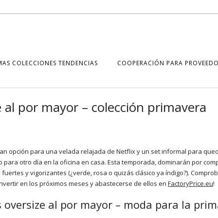
MAS COLECCIONES TENDENCIAS
COOPERACIÓN PARA PROVEEDO
 al por mayor – colección primavera
n opción para una velada relajada de Netflix y un set informal para que
para otro día en la oficina en casa. Esta temporada, dominarán por comp
fuertes y vigorizantes (¿verde, rosa o quizás clásico ya índigo?). Compro
invertir en los próximos meses y abastecerse de ellos en
FactoryPrice.eu
!
 oversize al por mayor – moda para la pri