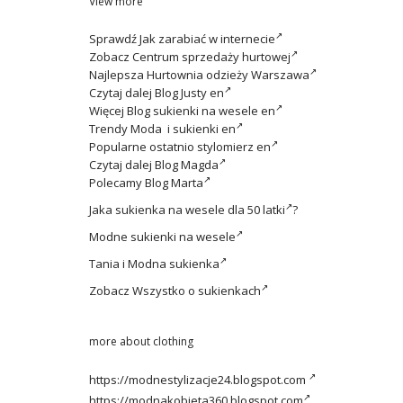
View more
Sprawdź
Jak zarabiać w internecie
Zobacz
Centrum sprzedaży hurtowej
Najlepsza
Hurtownia odzieży Warszawa
Czytaj dalej
Blog Justy en
Więcej
Blog sukienki na wesele en
Trendy
Moda i sukienki en
Popularne ostatnio
stylomierz en
Czytaj dalej
Blog Magda
Polecamy
Blog Marta
Jaka
sukienka na wesele dla 50 latki
?
Modne
sukienki na wesele
Tania i
Modna sukienka
Zobacz
Wszystko o sukienkach
more about clothing
https://modnestylizacje24.blogspot.com
https://modnakobieta360.blogspot.com