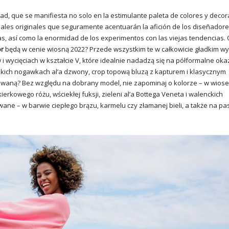
d, que se manifiesta no solo en la estimulante paleta de colores y deco
iales originales que seguramente acentuarán la afición de los diseñadore
tas, así como la enormidad de los experimentos con las viejas tendencias.
or
będą w cenie wiosną 2022? Przede wszystkim te w całkowicie gładkim w
i wycięciach w kształcie V, które idealnie nadadzą się na półformalne oka
okich nogawkach al’a dzwony, crop topową bluzą z kapturem i klasycznym
kowaną? Bez względu na dobrany model, nie zapominaj o kolorze – w wio
rkowego różu, wściekłej fuksji, zieleni al’a Bottega Veneta i walenckich
wane – w barwie ciepłego brązu, karmelu czy złamanej bieli, a także na pa