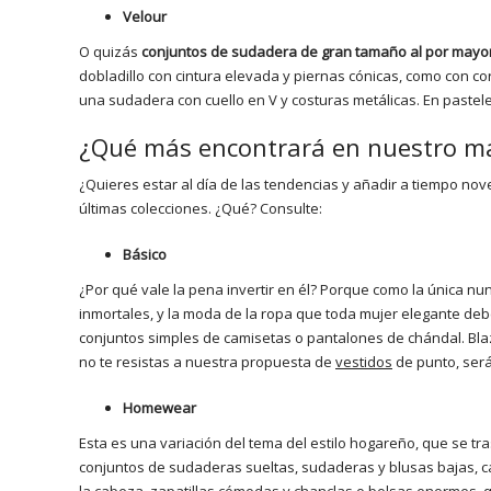
Velour
O quizás
conjuntos de sudadera de gran tamaño al por mayor
dobladillo con cintura elevada y piernas cónicas, como con co
una sudadera con cuello en V y costuras metálicas. En pastele
¿Qué más encontrará en nuestro ma
¿Quieres estar al día de las tendencias y añadir a tiempo 
últimas colecciones. ¿Qué? Consulte:
Básico
¿Por qué vale la pena invertir en él? Porque como la única nu
inmortales, y la moda de la ropa que toda mujer elegante debe
conjuntos simples de camisetas o pantalones de chándal. Bla
no te resistas a nuestra propuesta de
vestidos
de punto, será
Homewear
Esta es una variación del tema del estilo hogareño, que se t
conjuntos de sudaderas sueltas, sudaderas y blusas bajas, ca