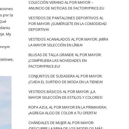
COLECCIÓN VERANO AL POR MAYOR –
ANUNCIO DE NOTICIAS DE FACTORYPRICE.EU
raciones
s por la
VESTIDOS DE PANTALONES DEPORTIVOS AL
 Qué
POR MAYOR: ¡SUMÉRGETE EN LA COMODIDAD
ydaniu
DEPORTIVA!
zje. My
VESTIDOS ACANALADOS AL POR MAYOR: ¡MIRA
LA MAYOR SELECCIÓN EN LÍNEA!
sennym
BLUSAS DE TALLA GRANDE AL POR MAYOR:
stelowe,
¡COMPRUEBA LAS NOVEDADES EN
FACTORYPRICE.EU!
CONJUNTOS DE SUDADERA AL POR MAYOR:
¡CUIDA EL SURTIDO DE MODA EN LA TIENDA!
VESTIDOS BÁSICOS AL POR MAYOR: ¡LA
MAYOR SELECCIÓN DE ESTILOS Y COLORES!
ROPA AZUL AL POR MAYOR EN LA PRIMAVERA:
¡AGREGA ALGO DE COLOR A TU OFERTA!
CHÁNDALES DE MUJER AL POR MAYOR:
¡DESCUBRE LA MINA DE LOS MODELOS MÁS