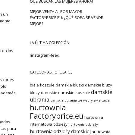
QUE BUSCAN LAS MUJERES AHORA!
MEJOR VENTA AL POR MAYOR
on un
FACTORYPRICE.EU: ¿QUÉ ROPA SE VENDE
amente
MEJOR?
LA ÚLTIMA COLECCIÓN
con las
[instagram-feed]
CATEGORÍAS POPULARES
s cortes
białe koszule damskie
bluzki damskie
bluzy
solo
damskie
bluzy damskie
damskie koszule
. Además,
ubrania
damskie ubrania we wzory zwierzęce
hurtownia
Factoryprice.eu
hurtownia
ómodos
internetowa odzieży
hurtownia odzieży
ntas para
hurtownia odzieży damskiej
hurtownia