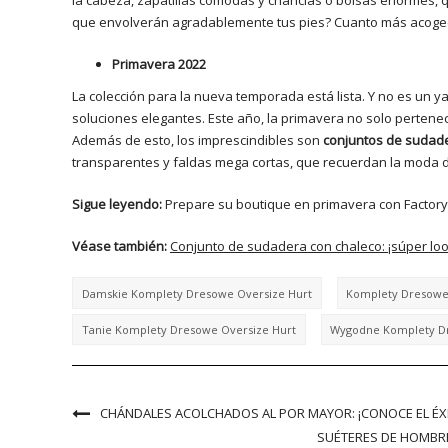
la cabeza, zapatillas cómodas y chanclas o bolsas enormes, q
que envolverán agradablemente tus pies? Cuanto más acoged
Primavera 2022
La colección para la nueva temporada está lista. Y no es un ya
soluciones elegantes. Este año, la primavera no solo pertenece
Además de esto, los imprescindibles son
conjuntos de sudad
transparentes y faldas mega cortas, que recuerdan la moda d
Sigue leyendo:
Prepare su boutique en primavera con Factory
Véase también:
Conjunto de sudadera con chaleco: ¡súper look
Damskie Komplety Dresowe Oversize Hurt
Komplety Dresowe 
Tanie Komplety Dresowe Oversize Hurt
Wygodne Komplety Dr
CHÁNDALES ACOLCHADOS AL POR MAYOR: ¡CONOCE EL ÉXI
SUÉTERES DE HOMBRE