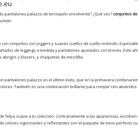
e.eu
s pantalones palazzo de terciopelo envolvente? ¿Qué ves?
conjuntos de
urtido:
o con conjuntos con joggers y suaves cuellos de cuello redondo. Especial
dos de leggings a medida y pantalones ajustados con tirones. Este año
abrigos y blazers, y chaquetas de mezclilla.
n pantalones palazzo es el último éxito, que en la primavera combinare
 colores. También es una combinación brillante para romper con atuendos
e felpa suave a tu colección. Contrariamente a las apariencias, escriben 
e colores vigorizantes y reflectantes son el paquete de inicio perfecto c