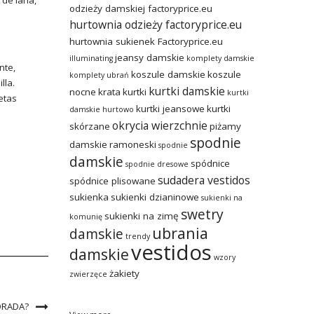
 de lana,
odzieży damskiej factoryprice.eu
hurtownia odzieży factoryprice.eu
hurtownia sukienek Factoryprice.eu
jeansy damskie
illuminating
komplety damskie
nte,
koszule damskie
koszule
komplety ubrań
lla.
kurtki damskie
nocne
krata
kurtki
kurtki
setas
kurtki jeansowe
kurtki
damskie hurtowo
okrycia wierzchnie
skórzane
piżamy
spodnie
damskie
ramoneski
spodnie
damskie
spódnice
spodnie dresowe
sudadera vestidos
spódnice plisowane
sukienka
sukienki dzianinowe
sukienki na
swetry
sukienki na zimę
komunię
ubrania
damskie
trendy
vestidos
damskie
wzory
żakiety
zwierzęce
ORADA?