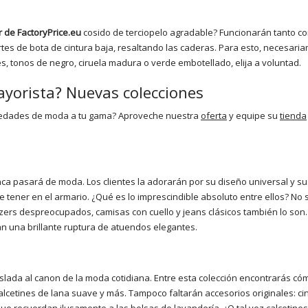
 de FactoryPrice.eu
cosido de terciopelo agradable? Funcionarán tanto c
rtes de bota de cintura baja, resaltando las caderas. Para esto, necesari
s, tonos de negro, ciruela madura o verde embotellado, elija a voluntad.
yorista? Nuevas colecciones
novedades de moda a tu gama? Aproveche nuestra
oferta
y equipe su
tienda
nca pasará de moda. Los clientes la adorarán por su diseño universal y su
 tener en el armario. ¿Qué es lo imprescindible absoluto entre ellos? No 
zers despreocupados, camisas con cuello y jeans clásicos también lo son
n una brillante ruptura de atuendos elegantes.
raslada al canon de la moda cotidiana. Entre esta colección encontrarás c
lcetines de lana suave y más. Tampoco faltarán accesorios originales: ci