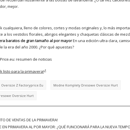
ue recuerdan ilusamente a las bolsas de lavandería. ¿O tal vez calcetines
or, mejor.
k cualquiera, lleno de colores, cortes y modas originales y, lo más importa
 a los vestidos florales, abrigos elegantes y chaquetas clásicas de mezcli
era baratos de gran tamaño al por mayor
En una edición ultra clara, cami
e la era del año 2000. ¿Por qué apuestas?
Price.eu: resumen de noticias
 listo para la primavera!
Oversize Z Factoryprice.eu
Modne Komplety Dresowe Oversize Hurt
esowe Oversize Hurt
TO DE VENTAS DE LA PRIMAVERA!
 EN PRIMAVERA AL POR MAYOR: ¿QUÉ FUNCIONARÁ PARA LA NUEVA TEMP