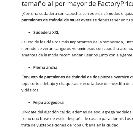
tamaño al por mayor de FactoryPric
¿Con una sudadera con capucha, corredores cómodos o quizá
pantalones de chándal de mujer oversize
debes tener en tu s
Sudadera XXL
Es uno de los clásicos más importantes de la temporada, junt
menudo se verán canguros voluminosos con capucha acompaña
amantes de la moda recomiendan usarlos junto con elegantes 
Pierna ancha
Conjunto de pantalones de chándal de dos piezas oversize
co
tops cortos debajo y chaquetas «recortadas» de mezclilla de
y clásicos.
Felpa acogedora
Olvídate del algodón cálido; además de eso, agrega modelos d
como una base de estilo después de casa o para dormir. Los d
trata de yuxtaposiciones de ropa urbana en la ciudad.