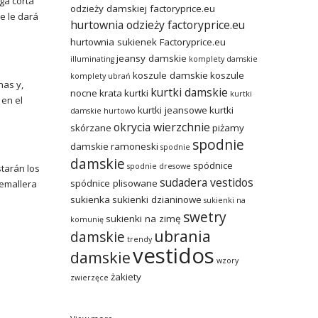
ga corta
odzieży damskiej factoryprice.eu
e le dará
hurtownia odzieży factoryprice.eu
hurtownia sukienek Factoryprice.eu
jeansy damskie
illuminating
komplety damskie
koszule damskie
koszule
komplety ubrań
nas y,
kurtki damskie
nocne
krata
kurtki
kurtki
en el
kurtki jeansowe
kurtki
damskie hurtowo
okrycia wierzchnie
skórzane
piżamy
spodnie
damskie
ramoneski
spodnie
damskie
spódnice
spodnie dresowe
starán los
sudadera vestidos
spódnice plisowane
remallera
sukienka
sukienki dzianinowe
sukienki na
swetry
sukienki na zimę
komunię
ubrania
damskie
trendy
vestidos
damskie
wzory
żakiety
zwierzęce