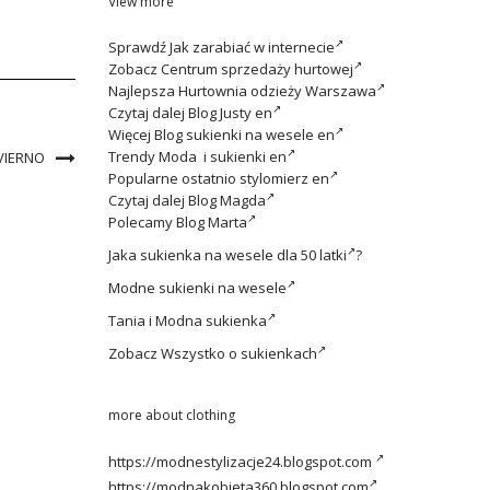
View more
Sprawdź
Jak zarabiać w internecie
Zobacz
Centrum sprzedaży hurtowej
Najlepsza
Hurtownia odzieży Warszawa
Czytaj dalej
Blog Justy en
Więcej
Blog sukienki na wesele en
Trendy
Moda i sukienki en
VIERNO
Popularne ostatnio
stylomierz en
Czytaj dalej
Blog Magda
Polecamy
Blog Marta
Jaka
sukienka na wesele dla 50 latki
?
Modne
sukienki na wesele
Tania i
Modna sukienka
Zobacz
Wszystko o sukienkach
more about clothing
https://modnestylizacje24.blogspot.com
https://modnakobieta360.blogspot.com