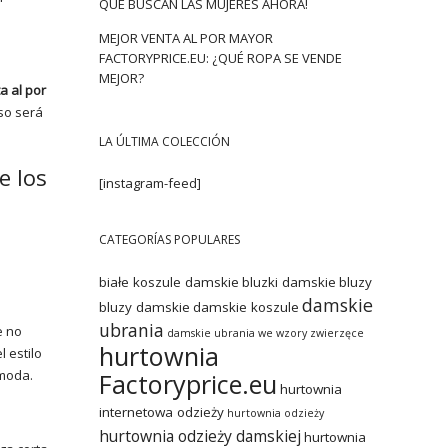
QUE BUSCAN LAS MUJERES AHORA!
MEJOR VENTA AL POR MAYOR
FACTORYPRICE.EU: ¿QUÉ ROPA SE VENDE
MEJOR?
a al por
eso será
LA ÚLTIMA COLECCIÓN
e los
[instagram-feed]
CATEGORÍAS POPULARES
białe koszule damskie
bluzki damskie
bluzy
damskie
bluzy damskie
damskie koszule
ubrania
e no
damskie ubrania we wzory zwierzęce
hurtownia
 estilo
 moda.
Factoryprice.eu
hurtownia
internetowa odzieży
hurtownia odzieży
hurtownia odzieży damskiej
hurtownia