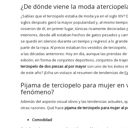
¿De dónde viene la moda aterciopel
¿Sabías que el terciopelo estaba de moda ya en el siglo XIV? D
siglos después ganó la mayor popularidad y, al mismo tiempo,
cosieron de él, en primer lugar, túnicas ricamente decoradas
interiores, desde allí estaban hechos de gatos pesados y car
se quedó en silencio durante un tiempo y regresó a lo grande 
partir de la ropa. Al precio estaban los vestidos de terciopelo
a las décadas anteriores. Hoy en día, aunque las prendas de 
edición, en forma de conjuntos deportivos, conjuntos de traje
terciopelo de dos piezas al por mayor
son uno de los éxitos 
de este año? ¡Echa un vistazo al resumen de tendencias de
F
Pijama de terciopelo para mujer en v
fenómeno?
Además del aspecto visual obvio y las tendencias actuales, qu
otras razones. Qué hace
pijama de terciopelo para mujer al 
Comodidad