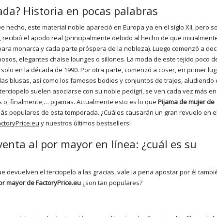
ada? Historia en pocas palabras
e hecho, este material noble apareció en Europa ya en el siglo XII, pero s
 recibió el apodo real (principalmente debido al hecho de que inicialment
 para monarca y cada parte próspera de la nobleza). Luego comenzó a dec
nosos, elegantes chaise lounges o sillones. La moda de este tejido poco 
solo en la década de 1990. Por otra parte, comenzó a coser, en primer lug
, las blusas, así como los famosos bodies y conjuntos de trajes, aludiendo 
terciopelo suelen asociarse con su noble pedigrí, se ven cada vez más en
s o, finalmente,… pijamas. Actualmente esto es lo que
Pijama de mujer de
más populares de esta temporada. ¿Cuáles causarán un gran revuelo en el
actoryPrice.eu
y nuestros últimos bestsellers!
enta al por mayor en línea: ¿cuál es su
e devuelven el terciopelo a las gracias, vale la pena apostar por él tambi
por mayor de FactoryPrice.eu
¿son tan populares?