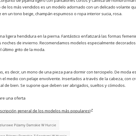
l conjunto de pijama ligero con pantalones cortos y camisa de hombro/man
o de los más vendidos es un modelo adornado con un delicado volante qu
e en un tono beige, champán espumoso o ropa interior sucia, rosa.
na ligera hendidura en la pierna. Fantástico enfatizará las formas femeni
 las noches de invierno. Recomendamos modelos especialmente decorados 
l último grito de la moda.
icas, es decir, un mono de una pieza para dormir con terciopelo. De moda e
el medio con pelaje envolvente. Insertados a través de la cabeza, con c
gual de bien. Se supone que deben ser abrigados, sueltos y cómodos.
are una oferta
escripción general de los modelos más populares!
lurowe Piżamy Damskie W Hurcie
we Piżamy Damskie Z Szortami W Hurcie