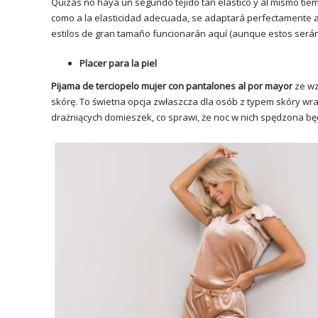
Quizás no haya un segundo tejido tan elástico y al mismo tiemp
como a la elasticidad adecuada, se adaptará perfectamente al c
estilos de gran tamaño funcionarán aquí (aunque estos serán
Placer para la piel
Pijama de terciopelo mujer con pantalones al por mayor
ze wz
skórę. To świetna opcja zwłaszcza dla osób z typem skóry wraż
drażniących domieszek, co sprawi, że noc w nich spędzona b