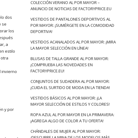
COLECCIÓN VERANO AL POR MAYOR –
ANUNCIO DE NOTICIAS DE FACTORYPRICE.EU
olo dos
VESTIDOS DE PANTALONES DEPORTIVOS AL
e se
POR MAYOR: ¡SUMÉRGETE EN LA COMODIDAD
orar los
DEPORTIVA!
después
VESTIDOS ACANALADOS AL POR MAYOR: ¡MIRA
ar, a
LA MAYOR SELECCIÓN EN LÍNEA!
en estilo
 otra
BLUSAS DE TALLA GRANDE AL POR MAYOR:
¡COMPRUEBA LAS NOVEDADES EN
FACTORYPRICE.EU!
 invierno
CONJUNTOS DE SUDADERA AL POR MAYOR:
¡CUIDA EL SURTIDO DE MODA EN LA TIENDA!
VESTIDOS BÁSICOS AL POR MAYOR: ¡LA
MAYOR SELECCIÓN DE ESTILOS Y COLORES!
én y por
ROPA AZUL AL POR MAYOR EN LA PRIMAVERA:
¡AGREGA ALGO DE COLOR A TU OFERTA!
CHÁNDALES DE MUJER AL POR MAYOR:
¡DESCUBRE LA MINA DE LOS MODELOS MÁS