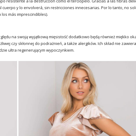
o resistente a la destrucción como el terciopelo. Gracias a las fibras deli
uerpo y lo envolverá, sin restricciones innecesarias. Por lo tanto, no sol
 los más imprescindibles).
ględu na swoją wyjątkową mięsistość dodatkowo będą również miękko ok
liwej czy skłonnej do podrażnień, a także alergików. Ich skład nie zawier
ędzie ultra regenerującym wypoczynkiem.