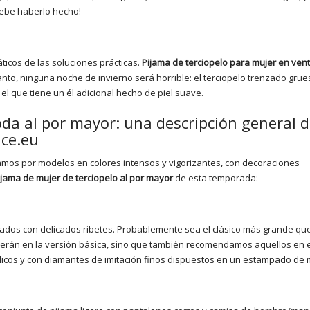
debe haberlo hecho!
ticos de las soluciones prácticas.
Pijama de terciopelo para mujer en vent
anto, ninguna noche de invierno será horrible: el terciopelo trenzado gru
l que tiene un él adicional hecho de piel suave.
da al por mayor: una descripción general d
ice.eu
amos por modelos en colores intensos y vigorizantes, con decoraciones
ijama de mujer de terciopelo al por mayor
de esta temporada:
eados con delicados ribetes. Probablemente sea el clásico más grande qu
derán en la versión básica, sino que también recomendamos aquellos en el
icos y con diamantes de imitación finos dispuestos en un estampado de