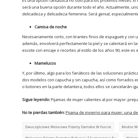
Es una opción fantástica no solo para los próximos meses. E
será una buena opción durante todo el año. Actualmente, un
delicadeza y delicadeza femenina. Será genial, especialment
Camisa de noche
Necesariamente corto, con tirantes finos de espagueti y con u
además, envolverá perfectamente la piel y se calentará en
escote con encaje o recortes al estilo de los años 90, este es e
Mamelucos
Y, por último, algo para los fanáticos de las soluciones práct
dos modelos con capucha y sin capucha, así como forrados en 
o botones en la parte delantera, todos ellos se cancelarán i
Sigue leyendo:
Pijamas de mujer calientes al por mayor: prep
No te pierdas también:
Pijama de invierno para mujer: ¡una d
Dwuczęściowe Welurowe Piżamy Damskie W Hurcie
Modne We
Welurowe Piżamy Damskie W Hurcie Z Factoryprice.eu
Weluro