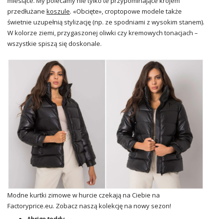
miesiące. My polecamy nie tylko te przypominające krojem
przedłużane
koszule
. «Obcięte», croptopowe modele także
świetnie uzupełnią stylizację (np. ze spodniami z wysokim stanem).
W kolorze ziemi, przygaszonej oliwki czy kremowych tonacjach –
wszystkie spiszą się doskonale.
Modne
kurtki zimowe w hurcie
czekają na Ciebie na
Factoryprice.eu
. Zobacz naszą kolekcję na nowy sezon!
Abrigo teddy