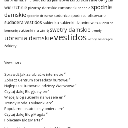
kurtki damskie hurtowo
spodnie
wierzchnie
piżamy damskie
ramoneski
spodnie
damskie
spódnice
spódnice plisowane
spodnie dresowe
sudadera vestidos
sukienka
sukienki dzianinowe
sukienki na
swetry damskie
sukienki na zimę
komunię
trendy
vestidos
ubrania damskie
wzory zwierzęce
żakiety
View more
Sprawdź
Jak zarabiać w internecie
Zobacz
Centrum sprzedaży hurtowej
Najlepsza
Hurtownia odzieży Warszawa
Czytaj dalej
Blog Justy en
Więcej
Blog sukienki na wesele en
Trendy
Moda i sukienki en
Popularne ostatnio
stylomierz en
Czytaj dalej
Blog Magda
Polecamy
Blog Marta