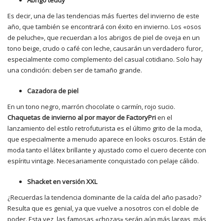
Es decir, una de las tendencias más fuertes del invierno de este
año, que también se encontrará con éxito en invierno. Los «osos
de peluche», que recuerdan a los abrigos de piel de oveja en un
tono beige, crudo o café con leche, causarán un verdadero furor,
especialmente como complemento del casual cotidiano. Solo hay
una condición: deben ser de tamaño grande.
Cazadora de piel
En un tono negro, marrón chocolate o carmín, rojo sucio.
Chaquetas de invierno al por mayor de FactoryPri
en el
lanzamiento del estilo retrofuturista es el último grito de la moda,
que especialmente a menudo aparece en looks oscuros. Están de
moda tanto el látex brillante y ajustado como el cuero decente con
espíritu vintage. Necesariamente conquistado con pelaje cálido.
Shacket en versión XXL
¿Recuerdas la tendencia dominante de la caída del año pasado?
Resulta que es genial, ya que vuelve a nosotros con el doble de
poder. Esta vez, las famosas «chozas» serán aún más largas, más