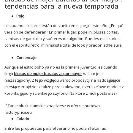
tendencias para la nueva temporada
Polo
Los buenos collares están de vuelta en el juego este año. ¿En qué
versión se defenderán? En primer lugar, popelín, blusas cortas,
camisas de ganchillo y suéteres de algodón. Puedes estilizarlos
con el espíritu retro, minimalista total de look y oración athleisure.
Con encaje
Aunque el estilo boho ya no es la primera juventud, es cuando
llega
blusas de mujer baratas al por mayor
na lato jest
niezastąpiony. Z tego względu wśród propozycji na nadciągające
miesiące znajdziesz także przeskalowane, oversize’owe modele z
koronki, gipiury i cienkiego szyfonu. Na które z nich postawisz?
Tanie
bluzki
damskie znajdziesz w ofercie hurtowni
factoryprice.eu
.
Calado
Entre las propuestas para el verano no podían faltar las