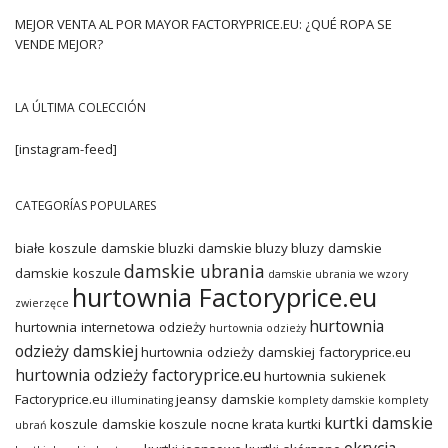
MEJOR VENTA AL POR MAYOR FACTORYPRICE.EU: ¿QUÉ ROPA SE
VENDE MEJOR?
LA ÚLTIMA COLECCIÓN
[instagram-feed]
CATEGORÍAS POPULARES
białe koszule damskie
bluzki damskie
bluzy
bluzy damskie
damskie ubrania
damskie koszule
damskie ubrania we wzory
hurtownia Factoryprice.eu
zwierzęce
hurtownia
hurtownia internetowa odzieży
hurtownia odzieży
odzieży damskiej
hurtownia odzieży damskiej factoryprice.eu
hurtownia odzieży factoryprice.eu
hurtownia sukienek
Factoryprice.eu
jeansy damskie
illuminating
komplety damskie
komplety
kurtki damskie
koszule damskie
koszule nocne
krata
kurtki
ubrań