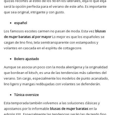
quizás recortes al estilo de los 90 en los laterales, elija lo que elija
será la opción perfecta para el verano de este año. Es importante
que sea original, intrigante y con gusto.
español
Los famosos escotes carmen no pasan de moda. Esta vez
blusas
de mujer baratas al por mayor
Lo mejor es que los españoles se
caigan de lino fino, tela semitransparente con estampados y
volantes en cascada en el espíritu de cottagecore.
Bolero ajustado
Aunque se asocia un poco con la moda alienígena y la originalidad
que bordean el kitsch, es una de las tendencias más calientes del
verano. Sin cargo, especialmente los modelos de punto acanalado,
lino ligero y mangas redibujadas con volantes se defenderán.
Túnica
oversize
Esta temporada también volvemos a las soluciones clásicas y
apostamos por lo informable
blusas de mujer baratas
en la
edición XXL. Especialmente las tendencias serán las de tejido fino