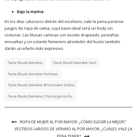
Bajo la marina
En los días calurosos detrás del escritorio, vale la pena ponerse
juegos de ropa de cama, cuya base ideal será un body sin
costuras. Las blusas camisas con escote drapeado, pestañas
envueltas y un volante femenino alrededor del busto también
darán un efecto más expresivo.
Tanie Bluzki Damskie
Tanie Bluzki Damskie Hurt
Tanie Bluzki Damskie Hurtowo
Tanie Bluzki Damskie W Hurtowni Online
Tanie Bluzki Damskie Z Factoryprice.eu
ROPA DE MUJER AL POR MAYOR: ¿CÓMO ELEGIR LA MEJOR?
VESTIDOS LARGOS DE VERANO AL POR MAYOR, ¿CUÁLES VALE LA
PENA TENER?