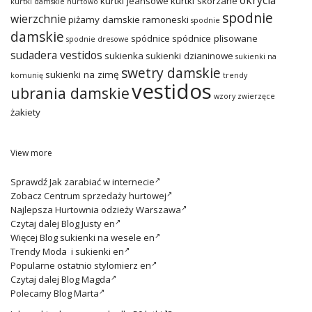
okrycia
kurtki jeansowe
kurtki skórzane
kurtki damskie hurtowo
spodnie
wierzchnie
piżamy damskie
ramoneski
spodnie
damskie
spódnice
spódnice plisowane
spodnie dresowe
sudadera vestidos
sukienka
sukienki dzianinowe
sukienki na
swetry damskie
sukienki na zimę
komunię
trendy
vestidos
ubrania damskie
wzory zwierzęce
żakiety
View more
Sprawdź
Jak zarabiać w internecie
Zobacz
Centrum sprzedaży hurtowej
Najlepsza
Hurtownia odzieży Warszawa
Czytaj dalej
Blog Justy en
Więcej
Blog sukienki na wesele en
Trendy
Moda i sukienki en
Popularne ostatnio
stylomierz en
Czytaj dalej
Blog Magda
Polecamy
Blog Marta