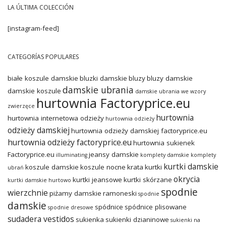
LA ÚLTIMA COLECCIÓN
[instagram-feed]
CATEGORÍAS POPULARES
białe koszule damskie
bluzki damskie
bluzy
bluzy damskie
damskie ubrania
damskie koszule
damskie ubrania we wzory
hurtownia Factoryprice.eu
zwierzęce
hurtownia
hurtownia internetowa odzieży
hurtownia odzieży
odzieży damskiej
hurtownia odzieży damskiej factoryprice.eu
hurtownia odzieży factoryprice.eu
hurtownia sukienek
Factoryprice.eu
jeansy damskie
illuminating
komplety damskie
komplety
kurtki damskie
koszule damskie
koszule nocne
krata
kurtki
ubrań
okrycia
kurtki jeansowe
kurtki skórzane
kurtki damskie hurtowo
spodnie
wierzchnie
piżamy damskie
ramoneski
spodnie
damskie
spódnice
spódnice plisowane
spodnie dresowe
sudadera vestidos
sukienka
sukienki dzianinowe
sukienki na