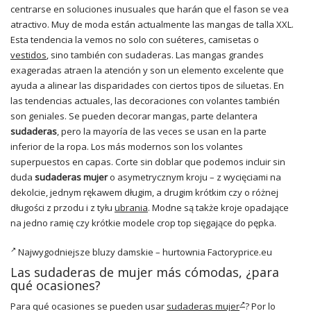
centrarse en soluciones inusuales que harán que el fason se vea
atractivo. Muy de moda están actualmente las mangas de talla XXL.
Esta tendencia la vemos no solo con suéteres, camisetas o
vestidos
, sino también con sudaderas. Las mangas grandes
exageradas atraen la atención y son un elemento excelente que
ayuda a alinear las disparidades con ciertos tipos de siluetas. En
las tendencias actuales, las decoraciones con volantes también
son geniales. Se pueden decorar mangas, parte delantera
sudaderas
, pero la mayoría de las veces se usan en la parte
inferior de la ropa. Los más modernos son los volantes
superpuestos en capas. Corte sin doblar que podemos incluir sin
duda
sudaderas mujer
o asymetrycznym kroju – z wycięciami na
dekolcie, jednym rękawem długim, a drugim krótkim czy o różnej
długości z przodu i z tyłu
ubrania
. Modne są także kroje opadające
na jedno ramię czy krótkie modele crop top sięgające do pępka.
Najwygodniejsze
bluzy damskie
–
hurtownia Factoryprice.eu
Las sudaderas de mujer más cómodas, ¿para
qué ocasiones?
Para qué ocasiones se pueden usar
sudaderas mujer
? Por lo