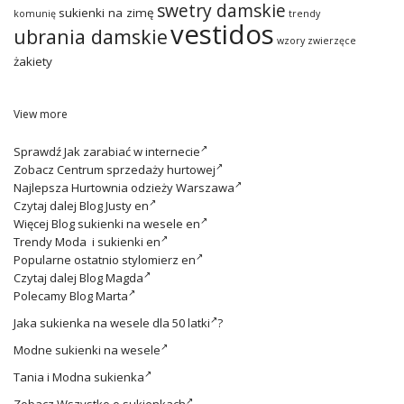
swetry damskie
sukienki na zimę
komunię
trendy
vestidos
ubrania damskie
wzory zwierzęce
żakiety
View more
Sprawdź
Jak zarabiać w internecie
Zobacz
Centrum sprzedaży hurtowej
Najlepsza
Hurtownia odzieży Warszawa
Czytaj dalej
Blog Justy en
Więcej
Blog sukienki na wesele en
Trendy
Moda i sukienki en
Popularne ostatnio
stylomierz en
Czytaj dalej
Blog Magda
Polecamy
Blog Marta
Jaka
sukienka na wesele dla 50 latki
?
Modne
sukienki na wesele
Tania i
Modna sukienka