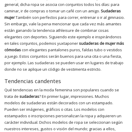
general, dicha ropa se asocia con conjuntos todos los días: para
caminar, ir de compras o tomar un café con un amigo.
Sudaderas
mujer
También son perfectos para correr, entrenar o ir al gimnasio.
Sin embargo, vale la pena mencionar que cada vez más amantes
están ganando la tendencia athleisure de combinar cosas
elegantes con deportes. Siguiendo este ejemplo e inspirándonos
en tales conjuntos, podemos yuxtaponer
sudaderas de mujer más
cómodas
con elegantes pantalones puros, faldas tubo o vestidos
a juego. Estos conjuntos serán buenos para una cita o una fiesta,
por ejemplo. Las sudaderas se pueden usar en lugares de trabajo
donde no se aplique un código de vestimenta estricto.
Tendencias candentes
Qué tendencias en la moda femenina son populares cuando se
trata de
sudaderas
? En primer lugar, impresiones. Muchos
modelos de sudaderas están decorados con un estampado.
Pueden ser imágenes, gráficos o citas. Los modelos con
estampados o inscripciones personalizan la ropa y adquieren un
carácter individual. Dichos modelos de ropa se seleccionan según
nuestros intereses, gustos o visión del mundo; gracias a ellos,